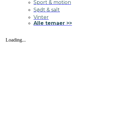
Sport & motion
Sødt & salt
Vinter
Alle temaer >>
Loading...