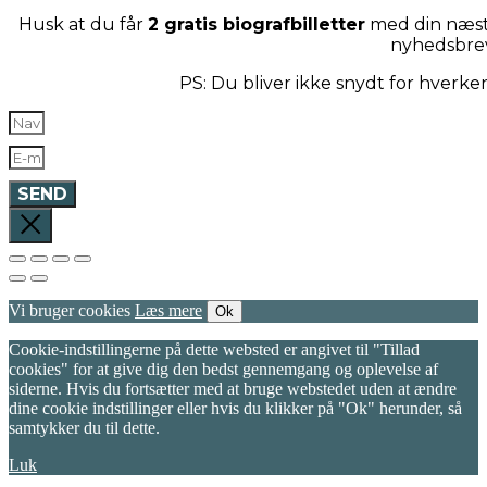
Husk at du får
2 gratis biografbilletter
med din næste
nyhedsbre
PS: Du bliver ikke snydt for hverk
SEND
Vi bruger cookies
Læs mere
Ok
Cookie-indstillingerne på dette websted er angivet til "Tillad
cookies" for at give dig den bedst gennemgang og oplevelse af
siderne. Hvis du fortsætter med at bruge webstedet uden at ændre
dine cookie indstillinger eller hvis du klikker på "Ok" herunder, så
samtykker du til dette.
Luk