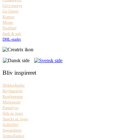
Give-aways
Go Green
Kontor
Messe
Profiltøj
Sødt & salt
DHL-stafet
Bliv inspireret
Drikkedunke
Keyhangers
Kuglepenne
Muleposer
Paraplyer
Slik m. logo
Snacks m. logo
Solbriller
Sweatshirts
Termoflasker