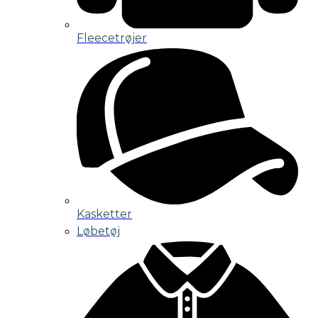
Fleecetrøjer
Kasketter
Løbetøj