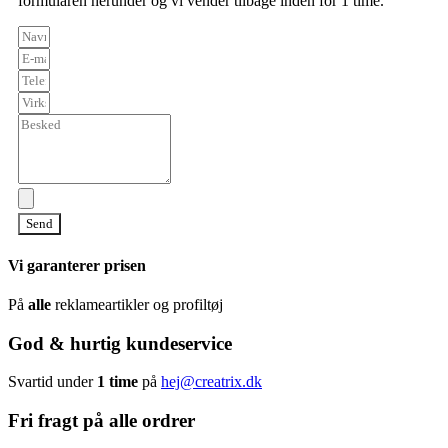
formularen herunder og vi vender tilbage inden for 1 time.
Send
Vi garanterer prisen
På
alle
reklameartikler og profiltøj
God & hurtig kundeservice
Svartid under
1 time
på
hej@creatrix.dk
Fri fragt på alle ordrer