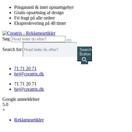
Videre
Prisgaranti & intet opstartsgebyr
til
Gratis opsætning af design
indhold
Fri fragt på alle ordrer
Ekspreslevering på 48 timer
Søg
Search for:
Search
Button
71 71 20 71
hej@creatrix.dk
71 71 20 71
hej@creatrix.dk
Google anmeldelser
5.0
×
Reklameartikler