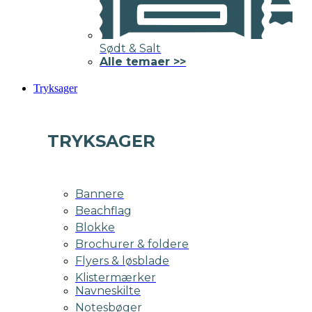
Sødt & Salt
Alle temaer >>
Tryksager
TRYKSAGER
Bannere
Beachflag
Blokke
Brochurer & foldere
Flyers & løsblade
Klistermærker
Navneskilte
Notesbøger