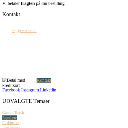
Vi betaler
fragten
på din bestilling
Kontakt
Tel: +45 7171 2071
Mail:
hej@creatrix.dk
Creatrix ApS
Falkoner Allé 1, 3.
DK-2000 Frederiksberg
CVR: 37 79 59 68
Åbningstider:
Mandag – fredag: 08.00 – 17.00
Kontakt
Facebook
Instagram
Linkedin
UDVALGTE Temaer
CustomTouch
Populære
Eksklusive
Firmagaver