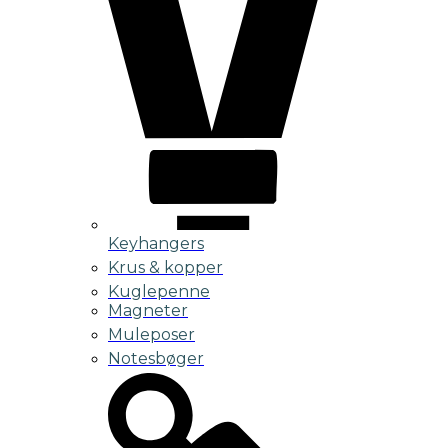
Keyhangers
Krus & kopper
Kuglepenne
Magneter
Muleposer
Notesbøger