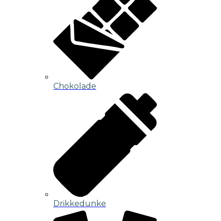
Chokolade
Drikkedunke