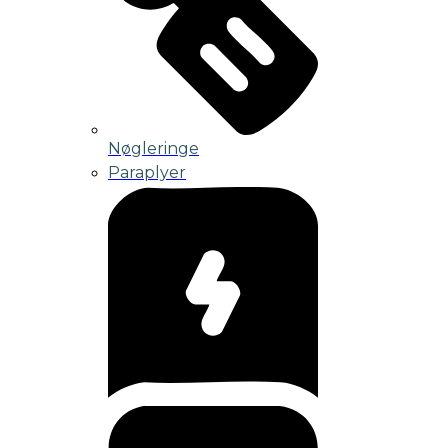
Nøgleringe
Paraplyer