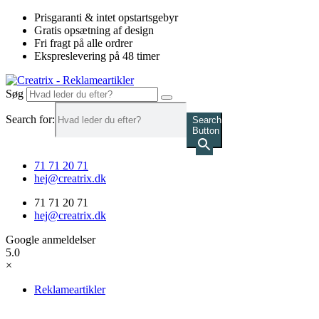
Videre
Prisgaranti & intet opstartsgebyr
til
Gratis opsætning af design
indhold
Fri fragt på alle ordrer
Ekspreslevering på 48 timer
Søg
Search for:
Search
Button
71 71 20 71
hej@creatrix.dk
71 71 20 71
hej@creatrix.dk
Google anmeldelser
5.0
×
Reklameartikler