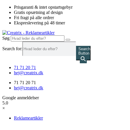
Videre
Prisgaranti & intet opstartsgebyr
til
Gratis opsætning af design
indhold
Fri fragt på alle ordrer
Ekspreslevering på 48 timer
Søg
Search for:
Search
Button
71 71 20 71
hej@creatrix.dk
71 71 20 71
hej@creatrix.dk
Google anmeldelser
5.0
×
Reklameartikler