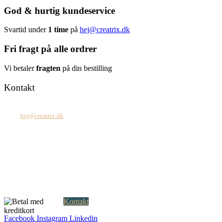
God & hurtig kundeservice
Svartid under
1 time
på
hej@creatrix.dk
Fri fragt på alle ordrer
Vi betaler
fragten
på din bestilling
Kontakt
Tel: +45 7171 2071
Mail:
hej@creatrix.dk
Creatrix ApS
Falkoner Allé 1, 3.
DK-2000 Frederiksberg
CVR: 37 79 59 68
Åbningstider:
Mandag – fredag: 08.00 – 17.00
Kontakt
Facebook
Instagram
Linkedin