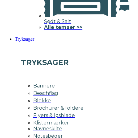
Sødt & Salt
Alle temaer >>
Tryksager
TRYKSAGER
Bannere
Beachflag
Blokke
Brochurer & foldere
Flyers & løsblade
Klistermærker
Navneskilte
Notesbøger