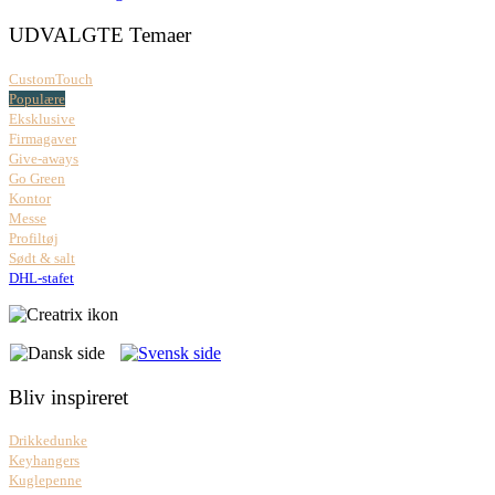
UDVALGTE Temaer
CustomTouch
Populære
Eksklusive
Firmagaver
Give-aways
Go Green
Kontor
Messe
Profiltøj
Sødt & salt
DHL-stafet
Bliv inspireret
Drikkedunke
Keyhangers
Kuglepenne