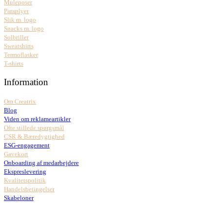
Muleposer
Paraplyer
Slik m. logo
Snacks m. logo
Solbriller
Sweatshirts
Termoflasker
T-shirts
Information
Om Creatrix
Blog
Viden om reklameartikler
Ofte stillede spørgsmål
CSR & Bæredygtighed
ESG-engagement
Gavekort
Onboarding af medarbejdere
Ekspreslevering
Kvalitetspolitik
Handelsbetingelser
Skabeloner