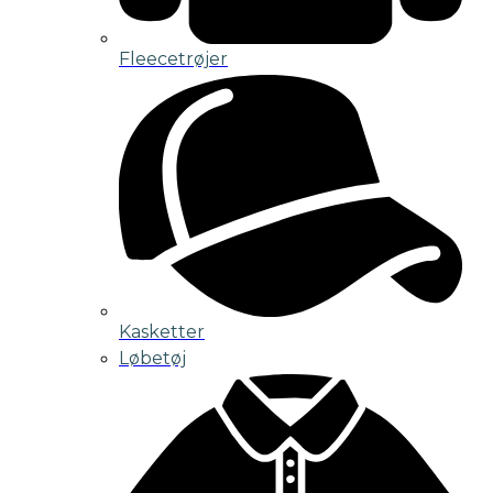
Fleecetrøjer
Kasketter
Løbetøj