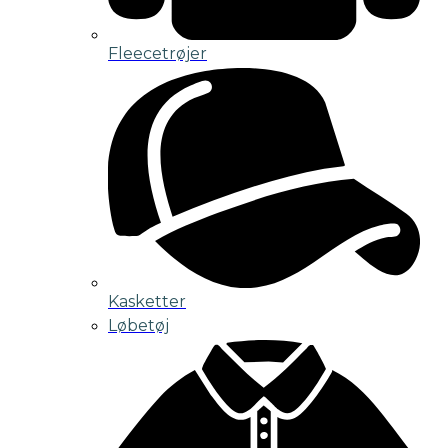
Fleecetrøjer
Kasketter
Løbetøj