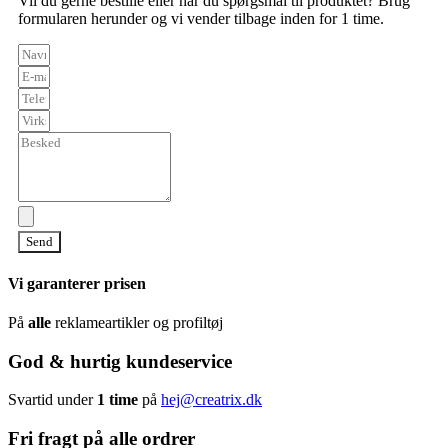
Vil du gerne bestille eller har du spørgsmål til produktet? Brug
formularen herunder og vi vender tilbage inden for 1 time.
Send
Vi garanterer prisen
På
alle
reklameartikler og profiltøj
God & hurtig kundeservice
Svartid under
1 time
på
hej@creatrix.dk
Fri fragt på alle ordrer