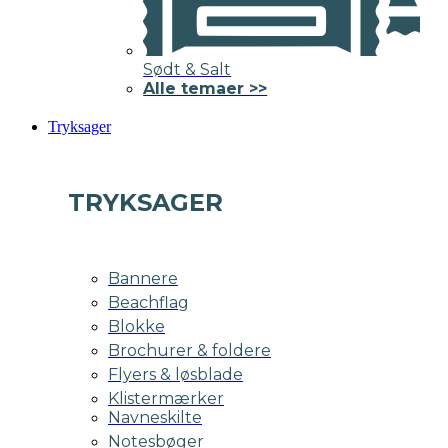
Sødt & Salt
Alle temaer >>
Tryksager
TRYKSAGER
Bannere
Beachflag
Blokke
Brochurer & foldere
Flyers & løsblade
Klistermærker
Navneskilte
Notesbøger