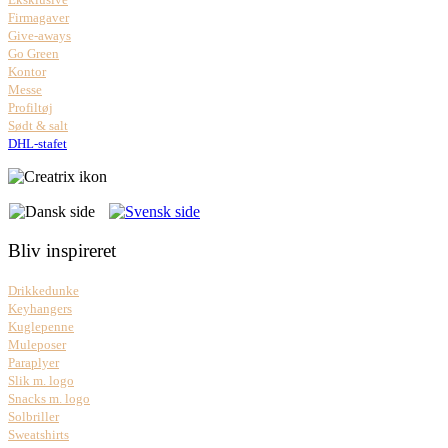
Firmagaver
Give-aways
Go Green
Kontor
Messe
Profiltøj
Sødt & salt
DHL-stafet
Bliv inspireret
Drikkedunke
Keyhangers
Kuglepenne
Muleposer
Paraplyer
Slik m. logo
Snacks m. logo
Solbriller
Sweatshirts