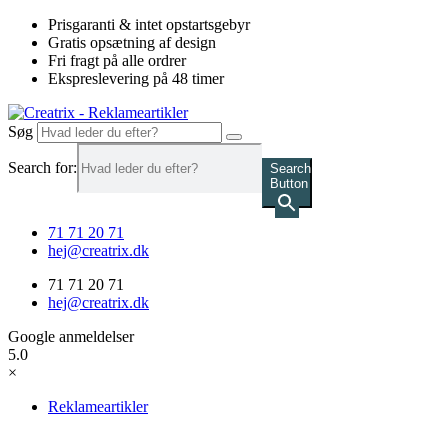
Videre
Prisgaranti & intet opstartsgebyr
til
Gratis opsætning af design
indhold
Fri fragt på alle ordrer
Ekspreslevering på 48 timer
Søg
Search for:
Search
Button
71 71 20 71
hej@creatrix.dk
71 71 20 71
hej@creatrix.dk
Google anmeldelser
5.0
×
Reklameartikler