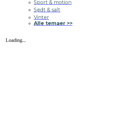
Sport & motion
Sødt & salt
Vinter
Alle temaer >>
Loading...