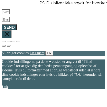
PS: Du bliver ikke snydt for hverk
SEND
Vi bruger cookies
Læs mere
Ok
Cookie-indstillingerne på dette websted er angivet til "Tillad
cookies" for at give dig den bedst gennemgang og oplevelse af
siderne. Hvis du fortsætter med at bruge webstedet uden at ændre
dine cookie indstillinger eller hvis du klikker på "Ok" herunder, så
samtykker du til dette.
Luk