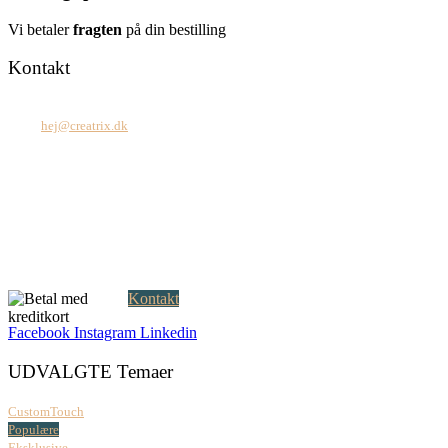
Vi betaler
fragten
på din bestilling
Kontakt
Tel: +45 7171 2071
Mail:
hej@creatrix.dk
Creatrix ApS
Falkoner Allé 1, 3.
DK-2000 Frederiksberg
CVR: 37 79 59 68
Åbningstider:
Mandag – fredag: 08.00 – 17.00
Kontakt
Facebook
Instagram
Linkedin
UDVALGTE Temaer
CustomTouch
Populære
Eksklusive