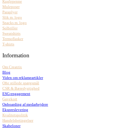
Kuglepenne
Muleposer
Paraplyer
Slik m. logo
Snacks m. logo
Solbriller
Sweatshirts
Termoflasker
T-shirts
Information
Om Creatrix
Blog
Viden om reklameartikler
Ofte stillede spørgsmål
CSR & Bæredygtighed
ESG-engagement
Gavekort
Onboarding af medarbejdere
Ekspreslevering
Kvalitetspolitik
Handelsbetingelser
Skabeloner