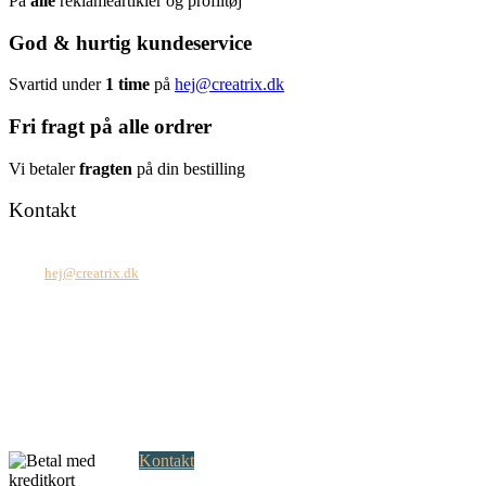
På
alle
reklameartikler og profiltøj
God & hurtig kundeservice
Svartid under
1 time
på
hej@creatrix.dk
Fri fragt på alle ordrer
Vi betaler
fragten
på din bestilling
Kontakt
Tel: +45 7171 2071
Mail:
hej@creatrix.dk
Creatrix ApS
Falkoner Allé 1, 3.
DK-2000 Frederiksberg
CVR: 37 79 59 68
Åbningstider:
Mandag – fredag: 08.00 – 17.00
Kontakt