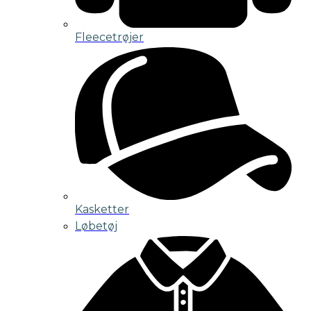
Fleecetrøjer
Kasketter
Løbetøj