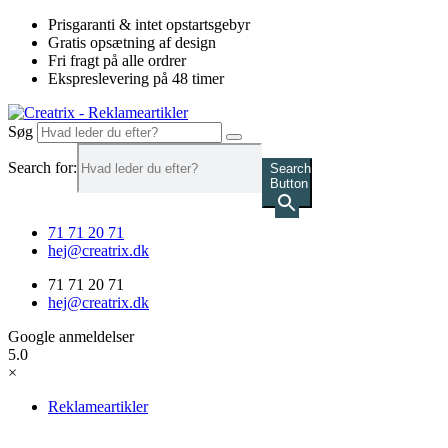
Videre
Prisgaranti & intet opstartsgebyr
til
Gratis opsætning af design
indhold
Fri fragt på alle ordrer
Ekspreslevering på 48 timer
Søg
Search for:
Search
Button
71 71 20 71
hej@creatrix.dk
71 71 20 71
hej@creatrix.dk
Google anmeldelser
5.0
×
Reklameartikler