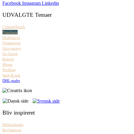
Facebook
Instagram
Linkedin
UDVALGTE Temaer
CustomTouch
Populære
Eksklusive
Firmagaver
Give-aways
Go Green
Kontor
Messe
Profiltøj
Sødt & salt
DHL-stafet
Bliv inspireret
Drikkedunke
Keyhangers