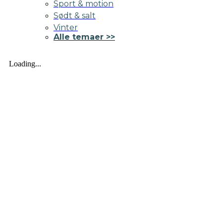
Sport & motion
Sødt & salt
Vinter
Alle temaer >>
Loading...