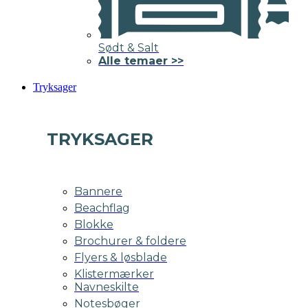
Sødt & Salt
Alle temaer >>
Tryksager
TRYKSAGER
Bannere
Beachflag
Blokke
Brochurer & foldere
Flyers & løsblade
Klistermærker
Navneskilte
Notesbøger