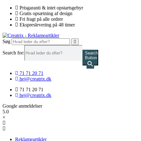
Videre
Prisgaranti & intet opstartsgebyr
til
Gratis opsætning af design
indhold
Fri fragt på alle ordrer
Ekspreslevering på 48 timer
Søg
Search for:
Search
Button
71 71 20 71
hej@creatrix.dk
71 71 20 71
hej@creatrix.dk
Google anmeldelser
5.0
×
Reklameartikler