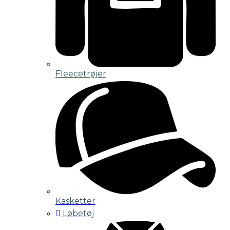
Fleecetrøjer
Kasketter
Løbetøj