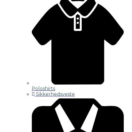
Poloshirts
Sikkerhedsveste