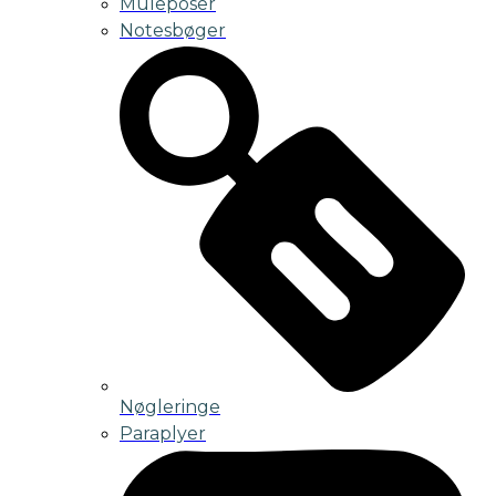
Muleposer
Notesbøger
Nøgleringe
Paraplyer