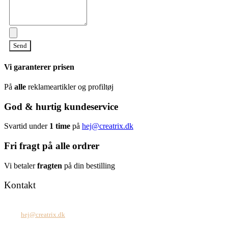
Send
Vi garanterer prisen
På
alle
reklameartikler og profiltøj
God & hurtig kundeservice
Svartid under
1 time
på
hej@creatrix.dk
Fri fragt på alle ordrer
Vi betaler
fragten
på din bestilling
Kontakt
Tel: +45 7171 2071
Mail:
hej@creatrix.dk