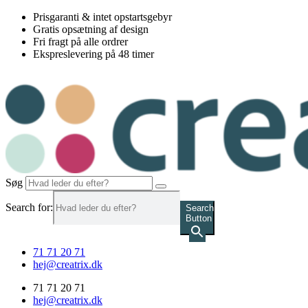
Videre
Prisgaranti & intet opstartsgebyr
til
Gratis opsætning af design
indhold
Fri fragt på alle ordrer
Ekspreslevering på 48 timer
Søg
Search for:
Search
Button
71 71 20 71
hej@creatrix.dk
71 71 20 71
hej@creatrix.dk