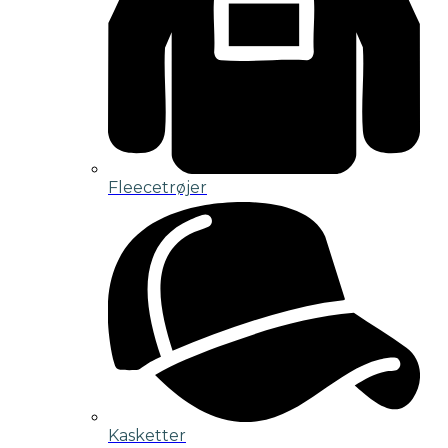
Fleecetrøjer
Kasketter