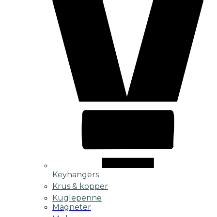
Keyhangers
Krus & kopper
Kuglepenne
Magneter