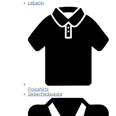
Løbetøj
Poloshirts
Sikkerhedsveste