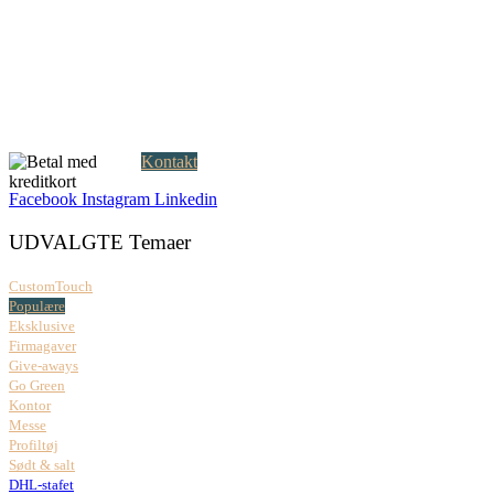
Creatrix ApS
Falkoner Allé 1, 3.
DK-2000 Frederiksberg
CVR: 37 79 59 68
Åbningstider:
Mandag – fredag: 08.00 – 17.00
Kontakt
Facebook
Instagram
Linkedin
UDVALGTE Temaer
CustomTouch
Populære
Eksklusive
Firmagaver
Give-aways
Go Green
Kontor
Messe
Profiltøj
Sødt & salt
DHL-stafet