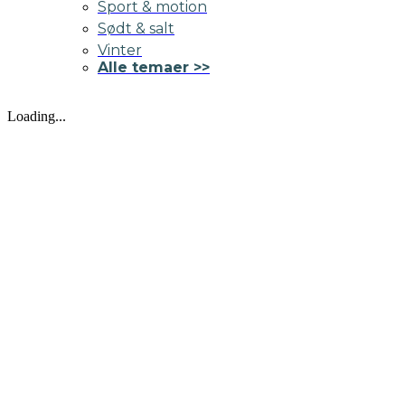
Sport & motion
Sødt & salt
Vinter
Alle temaer >>
Loading...