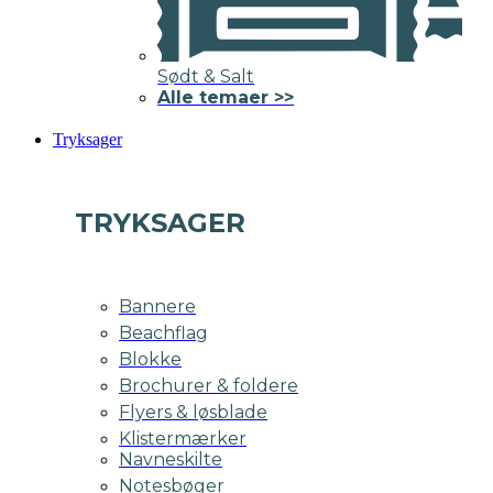
Sødt & Salt
Alle temaer >>
Tryksager
TRYKSAGER
Bannere
Beachflag
Blokke
Brochurer & foldere
Flyers & løsblade
Klistermærker
Navneskilte
Notesbøger