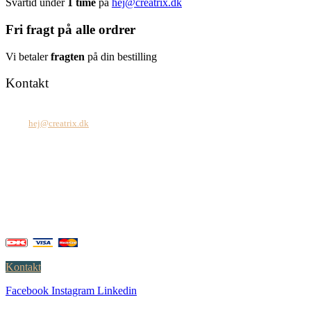
Svartid under
1 time
på
hej@creatrix.dk
Fri fragt på alle ordrer
Vi betaler
fragten
på din bestilling
Kontakt
Tel: +45 7171 2071
Mail:
hej@creatrix.dk
Creatrix ApS
Falkoner Allé 1, 3.
DK-2000 Frederiksberg
CVR: 37 79 59 68
Åbningstider:
Mandag – fredag: 08.00 – 17.00
Kontakt
Facebook
Instagram
Linkedin