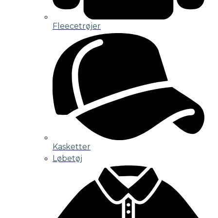
Fleecetrøjer
Kasketter
Løbetøj