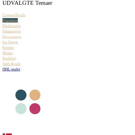
UDVALGTE Temaer
CustomTouch
Populære
Eksklusive
Firmagaver
Give-aways
Go Green
Kontor
Messe
Profiltøj
Sødt & salt
DHL-stafet