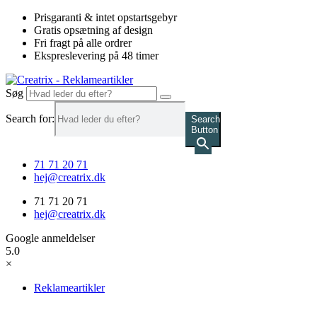
Videre
Prisgaranti & intet opstartsgebyr
til
Gratis opsætning af design
indhold
Fri fragt på alle ordrer
Ekspreslevering på 48 timer
Søg
Search for:
Search
Button
71 71 20 71
hej@creatrix.dk
71 71 20 71
hej@creatrix.dk
Google anmeldelser
5.0
×
Reklameartikler