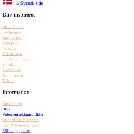
Bliv inspireret
Drikkedunke
Keyhangers
Kuglepenne
Muleposer
Paraplyer
Slik m. logo
Snacks m. logo
Solbriller
Sweatshirts
Termoflasker
T-shirts
Information
Om Creatrix
Blog
Viden om reklameartikler
Ofte stillede spørgsmål
CSR & Bæredygtighed
ESG-engagement