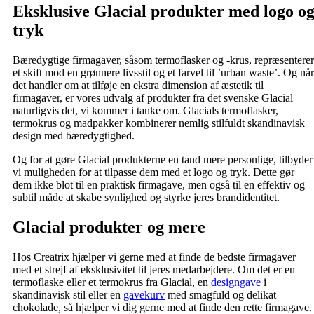
Eksklusive Glacial produkter med logo o
tryk
Bæredygtige firmagaver, såsom termoflasker og -krus, repræsenterer
et skift mod en grønnere livsstil og et farvel til ’urban waste’. Og når
det handler om at tilføje en ekstra dimension af æstetik til
firmagaver, er vores udvalg af produkter fra det svenske Glacial
naturligvis det, vi kommer i tanke om. Glacials termoflasker,
termokrus og madpakker kombinerer nemlig stilfuldt skandinavisk
design med bæredygtighed.
Og for at gøre Glacial produkterne en tand mere personlige, tilbyder
vi muligheden for at tilpasse dem med et logo og tryk. Dette gør
dem ikke blot til en praktisk firmagave, men også til en effektiv og
subtil måde at skabe synlighed og styrke jeres brandidentitet.
Glacial produkter og mere
Hos Creatrix hjælper vi gerne med at finde de bedste firmagaver
med et strejf af eksklusivitet til jeres medarbejdere. Om det er en
termoflaske eller et termokrus fra Glacial, en
designgave
i
skandinavisk stil eller en
gavekurv
med smagfuld og delikat
chokolade, så hjælper vi dig gerne med at finde den rette firmagave.