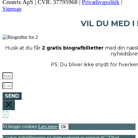
Creatrix ApS | CVR: 37795968 |
Privatlivspolitik
|
Sitemap
VIL DU MED I
Husk at du får
2 gratis biografbilletter
med din næste
nyhedsbre
PS: Du bliver ikke snydt for hverk
SEND
✿
Vi bruger cookies
Læs mere
Ok
Cookie-indstillingerne på dette websted er angivet til "Tillad