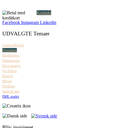
Mandag – fredag: 08.00 – 17.00
Kontakt
Facebook
Instagram
Linkedin
UDVALGTE Temaer
CustomTouch
Populære
Eksklusive
Firmagaver
Give-aways
Go Green
Kontor
Messe
Profiltøj
Sødt & salt
DHL-stafet
Bliv inspireret