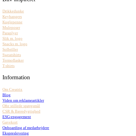
Drikkedunke
Keyhangers
Kuglepenne
Muleposer
Paraplyer
Slik m. logo
Snacks m. logo
Solbriller
Sweatshirts
Termoflasker
T-shirts
Information
Om Creatrix
Blog
Viden om reklameartikler
Ofte stillede spørgsmål
CSR & Bæredygtighed
ESG-engagement
Gavekort
Onboarding af medarbejdere
Ekspreslevering