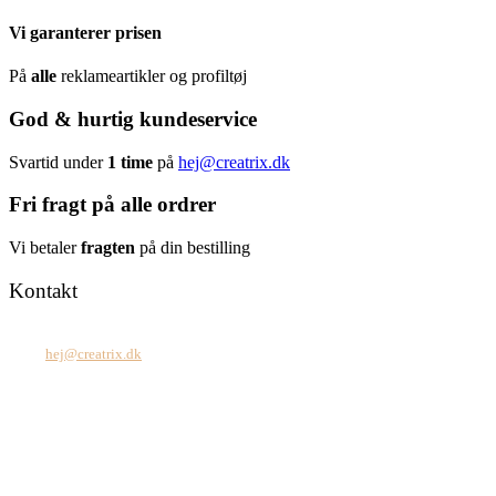
Vi garanterer prisen
På
alle
reklameartikler og profiltøj
God & hurtig kundeservice
Svartid under
1 time
på
hej@creatrix.dk
Fri fragt på alle ordrer
Vi betaler
fragten
på din bestilling
Kontakt
Tel: +45 7171 2071
Mail:
hej@creatrix.dk
Creatrix ApS
Falkoner Allé 1, 3.
DK-2000 Frederiksberg
CVR: 37 79 59 68
Åbningstider: