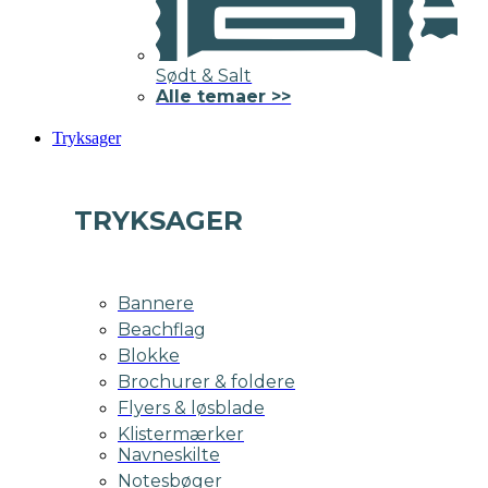
Sødt & Salt
Alle temaer >>
Tryksager
TRYKSAGER
Bannere
Beachflag
Blokke
Brochurer & foldere
Flyers & løsblade
Klistermærker
Navneskilte
Notesbøger