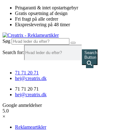
Videre
Prisgaranti & intet opstartsgebyr
til
Gratis opsætning af design
indhold
Fri fragt på alle ordrer
Ekspreslevering på 48 timer
Søg
Search for:
Search
Button
71 71 20 71
hej@creatrix.dk
71 71 20 71
hej@creatrix.dk
Google anmeldelser
5.0
×
Reklameartikler