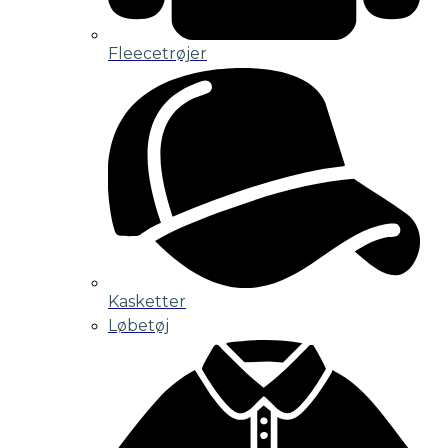
Fleecetrøjer
Kasketter
Løbetøj