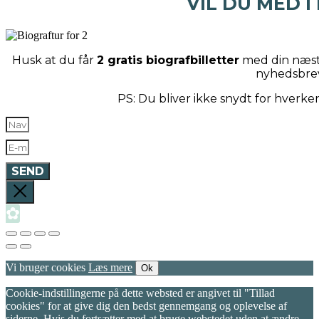
VIL DU MED I
Husk at du får
2 gratis biografbilletter
med din næste
nyhedsbre
PS: Du bliver ikke snydt for hverk
SEND
✿
Vi bruger cookies
Læs mere
Ok
Cookie-indstillingerne på dette websted er angivet til "Tillad
cookies" for at give dig den bedst gennemgang og oplevelse af
siderne. Hvis du fortsætter med at bruge webstedet uden at ændre