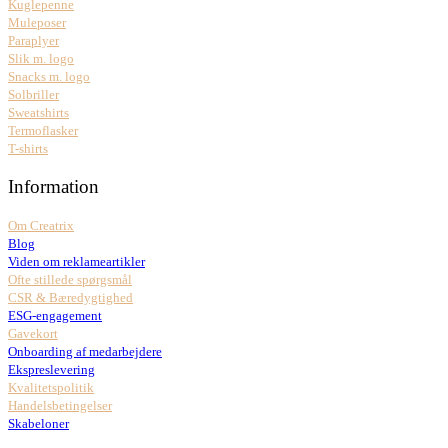
Kuglepenne
Muleposer
Paraplyer
Slik m. logo
Snacks m. logo
Solbriller
Sweatshirts
Termoflasker
T-shirts
Information
Om Creatrix
Blog
Viden om reklameartikler
Ofte stillede spørgsmål
CSR & Bæredygtighed
ESG-engagement
Gavekort
Onboarding af medarbejdere
Ekspreslevering
Kvalitetspolitik
Handelsbetingelser
Skabeloner