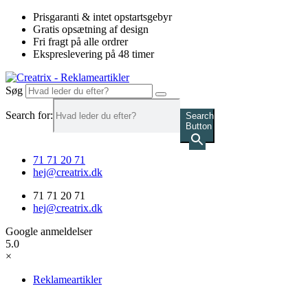
Videre
Prisgaranti & intet opstartsgebyr
til
Gratis opsætning af design
indhold
Fri fragt på alle ordrer
Ekspreslevering på 48 timer
Søg
Search for:
Search
Button
71 71 20 71
hej@creatrix.dk
71 71 20 71
hej@creatrix.dk
Google anmeldelser
5.0
×
Reklameartikler