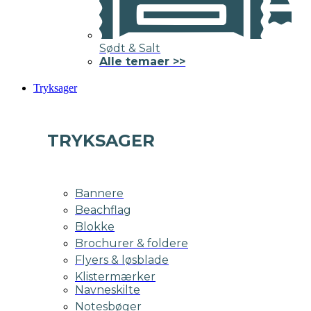
Sødt & Salt
Alle temaer >>
Tryksager
TRYKSAGER
Bannere
Beachflag
Blokke
Brochurer & foldere
Flyers & løsblade
Klistermærker
Navneskilte
Notesbøger