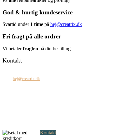
På
alle
reklameartikler og profiltøj
God & hurtig kundeservice
Svartid under
1 time
på
hej@creatrix.dk
Fri fragt på alle ordrer
Vi betaler
fragten
på din bestilling
Kontakt
Tel: +45 7171 2071
Mail:
hej@creatrix.dk
Creatrix ApS
Falkoner Allé 1, 3.
DK-2000 Frederiksberg
CVR: 37 79 59 68
Åbningstider:
Mandag – fredag: 08.00 – 17.00
Kontakt