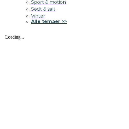
Sport & motion
Sødt & salt
Vinter
Alle temaer >>
Loading...