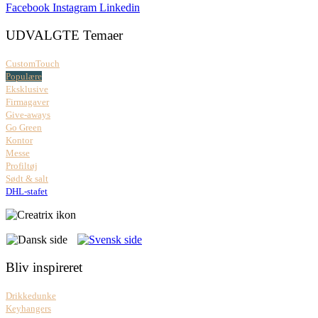
Facebook
Instagram
Linkedin
UDVALGTE Temaer
CustomTouch
Populære
Eksklusive
Firmagaver
Give-aways
Go Green
Kontor
Messe
Profiltøj
Sødt & salt
DHL-stafet
Bliv inspireret
Drikkedunke
Keyhangers