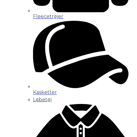
Fleecetrøjer
Kasketter
Løbetøj