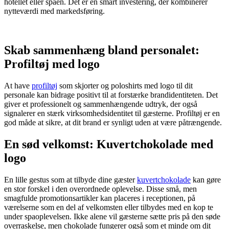
hotellet eller spaen. Det er en smart investering, der kombinerer
nytteværdi med markedsføring.
Skab sammenhæng bland personalet:
Profiltøj med logo
At have
profiltøj
som skjorter og poloshirts med logo til dit
personale kan bidrage positivt til at forstærke brandidentiteten. Det
giver et professionelt og sammenhængende udtryk, der også
signalerer en stærk virksomhedsidentitet til gæsterne. Profiltøj er en
god måde at sikre, at dit brand er synligt uden at være påtrængende.
En sød velkomst: Kuvertchokolade med
logo
En lille gestus som at tilbyde dine gæster
kuvertchokolade
kan gøre
en stor forskel i den overordnede oplevelse. Disse små, men
smagfulde promotionsartikler kan placeres i receptionen, på
værelserne som en del af velkomsten eller tilbydes med en kop te
under spaoplevelsen. Ikke alene vil gæsterne sætte pris på den søde
overraskelse, men chokolade fungerer også som et minde om dit