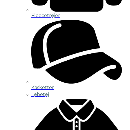
Fleecetrøjer
Kasketter
Løbetøj