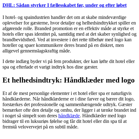
DHL: Sådan styrker I fællesskabet før, under og efter løbet
I hotel- og spaindustrien handler det om at skabe mindeværdige
oplevelser for gæsterne, hvor detaljer og helhedsindtrykket spiller en
afgørende rolle. Branded promotion er en effektiv måde at styrke et
hotels eller spas identitet på, samtidig med at det skaber synlighed og
brandbevidsthed. Ved at investere i det rette tilbehør med logo kan
hoteller og spaer kommunikere deres brand på en diskret, men
alligevel gennemslagskraftig måde.
I dette indlæg byder vi på fem produkter, der kan løfte dit hotel eller
spa og efterlade et varigt indtryk hos dine gæster.
Et helhedsindtryk: Håndklæder med logo
Et af de mest personlige elementer i et hotel eller spa er naturligvis
håndklæderne. Når håndklæderne er i dine farver og bærer dit logo,
forstærkes det professionelle og sammenhængende udtryk. Gæster
bemærker ofte den detalje og omhu, der ligger i at tænke brandet ind
i noget så simpelt som deres
håndklæde
. Håndklæder med logo
bidrager til en luksuriøs følelse og får dit hotel eller din spa til at
fremstå velovervejet på en subtil måde.