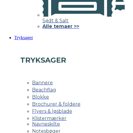
Sødt & Salt
Alle temaer >>
Tryksager
TRYKSAGER
Bannere
Beachflag
Blokke
Brochurer & foldere
Flyers & løsblade
Klistermærker
Navneskilte
Notesbøger