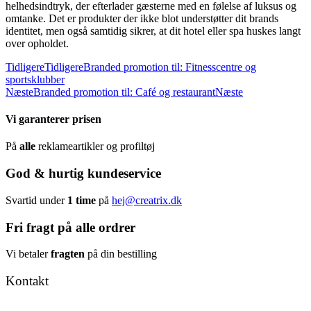
helhedsindtryk, der efterlader gæsterne med en følelse af luksus og
omtanke. Det er produkter der ikke blot understøtter dit brands
identitet, men også samtidig sikrer, at dit hotel eller spa huskes langt
over opholdet.
Tidligere
Tidligere
Branded promotion til: Fitnesscentre og
sportsklubber
Næste
Branded promotion til: Café og restaurant
Næste
Vi garanterer prisen
På
alle
reklameartikler og profiltøj
God & hurtig kundeservice
Svartid under
1 time
på
hej@creatrix.dk
Fri fragt på alle ordrer
Vi betaler
fragten
på din bestilling
Kontakt
Tel: +45 7171 2071