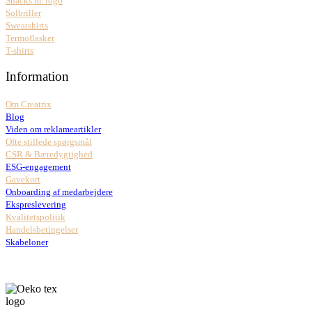
Snacks m. logo
Solbriller
Sweatshirts
Termoflasker
T-shirts
Information
Om Creatrix
Blog
Viden om reklameartikler
Ofte stillede spørgsmål
CSR & Bæredygtighed
ESG-engagement
Gavekort
Onboarding af medarbejdere
Ekspreslevering
Kvalitetspolitik
Handelsbetingelser
Skabeloner