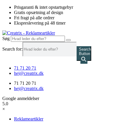
Videre
Prisgaranti & intet opstartsgebyr
til
Gratis opsætning af design
indhold
Fri fragt på alle ordrer
Ekspreslevering på 48 timer
Søg
Search for:
Search
Button
71 71 20 71
hej@creatrix.dk
71 71 20 71
hej@creatrix.dk
Google anmeldelser
5.0
×
Reklameartikler