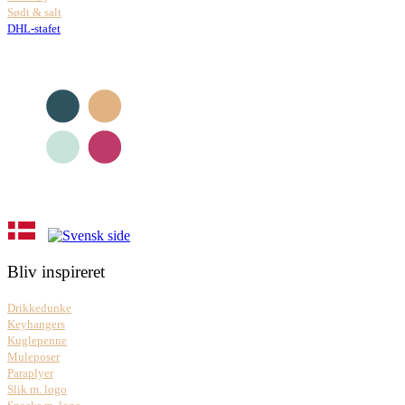
Sødt & salt
DHL-stafet
Bliv inspireret
Drikkedunke
Keyhangers
Kuglepenne
Muleposer
Paraplyer
Slik m. logo