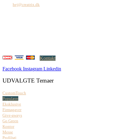
Mail:
hej@creatrix.dk
Creatrix ApS
Falkoner Allé 1, 3.
DK-2000 Frederiksberg
CVR: 37 79 59 68
Åbningstider:
Mandag – fredag: 08.00 – 17.00
Kontakt
Facebook
Instagram
Linkedin
UDVALGTE Temaer
CustomTouch
Populære
Eksklusive
Firmagaver
Give-aways
Go Green
Kontor
Messe
Profiltøj