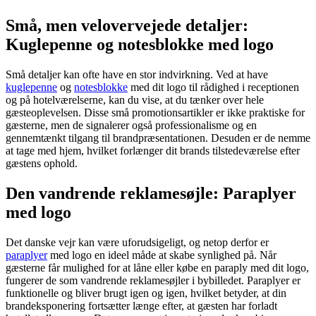
Små, men velovervejede detaljer:
Kuglepenne og notesblokke med logo
Små detaljer kan ofte have en stor indvirkning. Ved at have
kuglepenne
og
notesblokke
med dit logo til rådighed i receptionen
og på hotelværelserne, kan du vise, at du tænker over hele
gæsteoplevelsen. Disse små promotionsartikler er ikke praktiske for
gæsterne, men de signalerer også professionalisme og en
gennemtænkt tilgang til brandpræsentationen. Desuden er de nemme
at tage med hjem, hvilket forlænger dit brands tilstedeværelse efter
gæstens ophold.
Den vandrende reklamesøjle: Paraplyer
med logo
Det danske vejr kan være uforudsigeligt, og netop derfor er
paraplyer
med logo en ideel måde at skabe synlighed på. Når
gæsterne får mulighed for at låne eller købe en paraply med dit logo,
fungerer de som vandrende reklamesøjler i bybilledet. Paraplyer er
funktionelle og bliver brugt igen og igen, hvilket betyder, at din
brandeksponering fortsætter længe efter, at gæsten har forladt