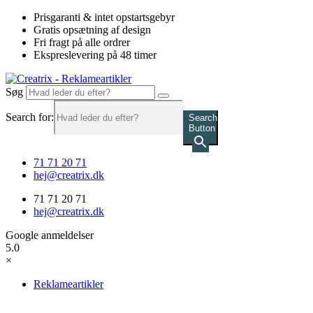
Videre
Prisgaranti & intet opstartsgebyr
til
Gratis opsætning af design
indhold
Fri fragt på alle ordrer
Ekspreslevering på 48 timer
Søg
Search for:
Search
Button
71 71 20 71
hej@creatrix.dk
71 71 20 71
hej@creatrix.dk
Google anmeldelser
5.0
×
Reklameartikler