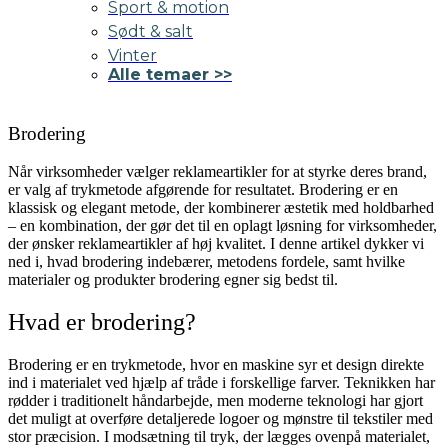
Sport & motion
Sødt & salt
Vinter
Alle temaer >>
Brodering
Når virksomheder vælger reklameartikler for at styrke deres brand,
er valg af trykmetode afgørende for resultatet. Brodering er en
klassisk og elegant metode, der kombinerer æstetik med holdbarhed
– en kombination, der gør det til en oplagt løsning for virksomheder,
der ønsker reklameartikler af høj kvalitet. I denne artikel dykker vi
ned i, hvad brodering indebærer, metodens fordele, samt hvilke
materialer og produkter brodering egner sig bedst til.
Hvad er brodering?
Brodering er en trykmetode, hvor en maskine syr et design direkte
ind i materialet ved hjælp af tråde i forskellige farver. Teknikken har
rødder i traditionelt håndarbejde, men moderne teknologi har gjort
det muligt at overføre detaljerede logoer og mønstre til tekstiler med
stor præcision. I modsætning til tryk, der lægges ovenpå materialet,