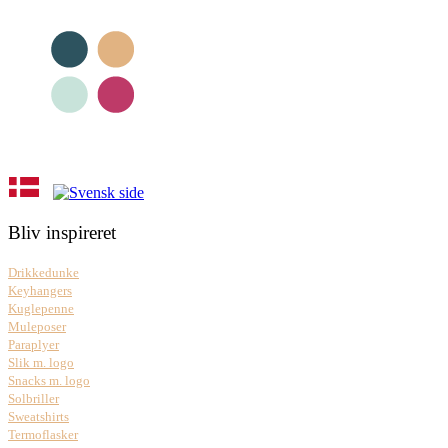
Bliv inspireret
Drikkedunke
Keyhangers
Kuglepenne
Muleposer
Paraplyer
Slik m. logo
Snacks m. logo
Solbriller
Sweatshirts
Termoflasker