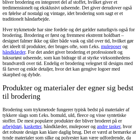
bliver brodering en integreret del af stoffet, hvilket giver et
tredimensionelt og eksklusivt udseende. Det giver derudover også
en følelse af nostalgi og vintage, idet brodering som sagt er et
traditionelt håndarbejde.
Hver trykmetode har sine fordele og det gælder naturligvis også for
brodering. Brodering er først og fremmest ekstremt holdbart –
designet falmer ikke og tåler både vask og slid over tid, hvilket gør
det ideelt til produkter, der bruges ofte, som f.eks.
muleposer
og
håndklæder
. For det andet giver brodering et professionelt og
luksuriøst udseende, som kan bidrage til at styrke virksomhedens
brandværdi over tid. Endelig er brodering velegnet til designs med
få farver og enkle detaljer, hvor det kan gengive logoer med
skarphed og dybde.
Produkter og materialer der egner sig bedst
til brodering
Brodering som trykmetode fungerer typisk bedst på materialer af
tykkere slags som f.eks. bomuld, uld, fleece og visse syntetiske
stoffer. De mest populære produkter der bliver broderet på er
arbejdstøj
,
kasketter
, håndklæder, muleposer og
andre tasker
, hvor
det robuste design kan klare daglig brug. Det er værd at bemærke at
tynde materialer som silke og polyester kan være udfordrende, da