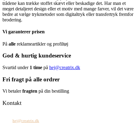
trådene kan trække stoffet skævt eller beskadige det. Har man et
meget detaljeret design eller et motiv med mange farver, vil det være
bedre at vælge trykmetoder som digitaltryk eller transfertryk fremfor
brodering.
Vi garanterer prisen
På
alle
reklameartikler og profiltøj
God & hurtig kundeservice
Svartid under
1 time
på
hej@creatrix.dk
Fri fragt på alle ordrer
Vi betaler
fragten
på din bestilling
Kontakt
Tel: +45 7171 2071
Mail:
hej@creatrix.dk
Creatrix ApS
Falkoner Allé 1, 3.