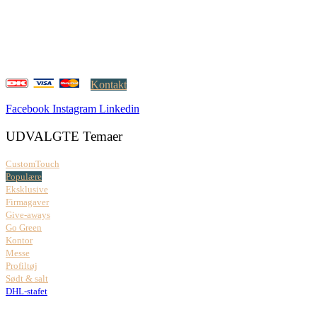
DK-2000 Frederiksberg
CVR: 37 79 59 68
Åbningstider:
Mandag – fredag: 08.00 – 17.00
Kontakt
Facebook
Instagram
Linkedin
UDVALGTE Temaer
CustomTouch
Populære
Eksklusive
Firmagaver
Give-aways
Go Green
Kontor
Messe
Profiltøj
Sødt & salt
DHL-stafet