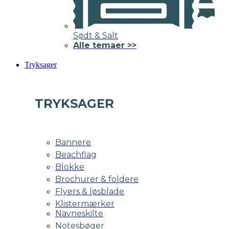
Sødt & Salt
Alle temaer >>
Tryksager
TRYKSAGER
Bannere
Beachflag
Blokke
Brochurer & foldere
Flyers & løsblade
Klistermærker
Navneskilte
Notesbøger