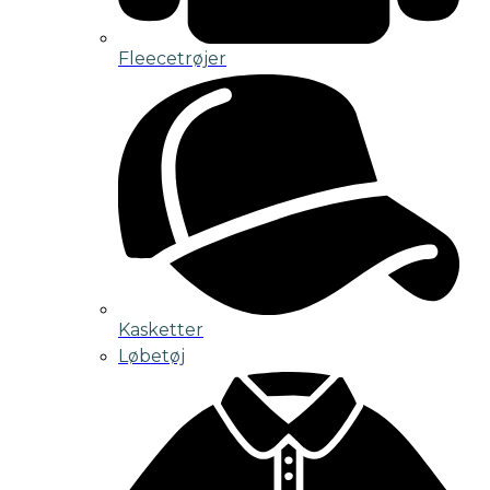
Fleecetrøjer
Kasketter
Løbetøj