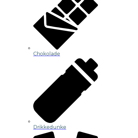
Chokolade
Drikkedunke