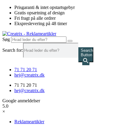
Videre
Prisgaranti & intet opstartsgebyr
til
Gratis opsætning af design
indhold
Fri fragt på alle ordrer
Ekspreslevering på 48 timer
Søg
Search for:
Search
Button
71 71 20 71
hej@creatrix.dk
71 71 20 71
hej@creatrix.dk
Google anmeldelser
5.0
×
Reklameartikler