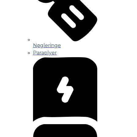
Nøgleringe
Paraplyer