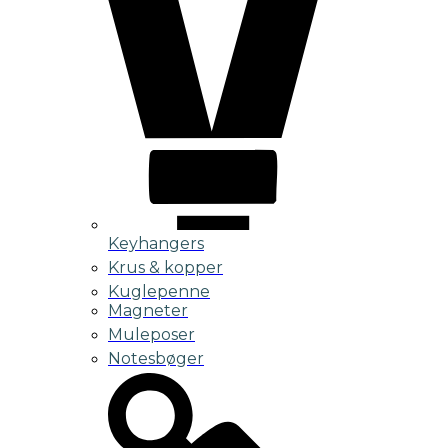
Keyhangers
Krus & kopper
Kuglepenne
Magneter
Muleposer
Notesbøger