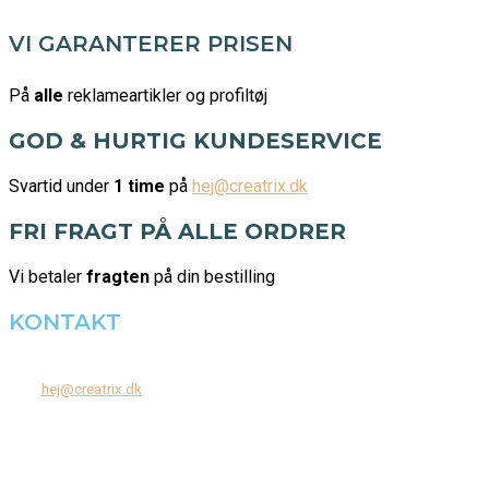
VI GARANTERER PRISEN
På
alle
reklameartikler og profiltøj
GOD & HURTIG KUNDESERVICE
Svartid under
1 time
på
hej@creatrix.dk
FRI FRAGT PÅ ALLE ORDRER
Vi betaler
fragten
på din bestilling
KONTAKT
Tel: +45 7171 2071
Mail:
hej@creatrix.dk
Creatrix ApS
Falkoner Allé 1, 3.
DK-2000 Frederiksberg