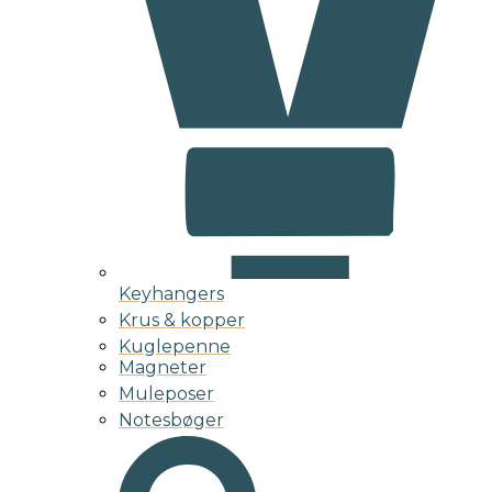
Keyhangers
Krus & kopper
Kuglepenne
Magneter
Muleposer
Notesbøger