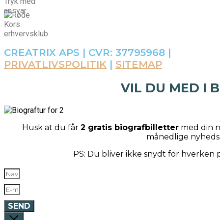
CREATRIX APS | CVR: 37795968 |
PRIVATLIVSPOLITIK
|
SITEMAP
VIL DU MED I 
Husk at du får
2 gratis biografbilletter
med din næ
månedlige nyheds
PS: Du bliver ikke snydt for hverken
SEND