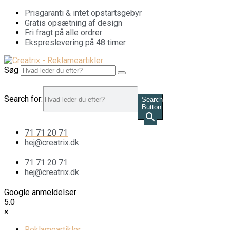
Videre
Prisgaranti & intet opstartsgebyr
til
Gratis opsætning af design
indhold
Fri fragt på alle ordrer
Ekspreslevering på 48 timer
Søg
Search for:
Search
Button
71 71 20 71
hej@creatrix.dk
71 71 20 71
hej@creatrix.dk
Google anmeldelser
5.0
×
Reklameartikler