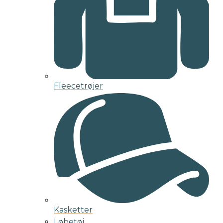
Fleecetrøjer
Kasketter
Løbetøj