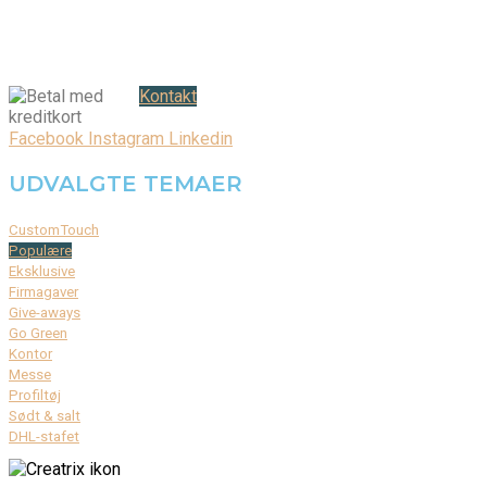
CVR: 37 79 59 68
Åbningstider:
Mandag – fredag: 08.00 – 17.00
Kontakt
Facebook
Instagram
Linkedin
UDVALGTE TEMAER
CustomTouch
Populære
Eksklusive
Firmagaver
Give-aways
Go Green
Kontor
Messe
Profiltøj
Sødt & salt
DHL-stafet