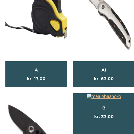
A
A1
kr.
17,00
kr.
63,00
B
kr.
33,00