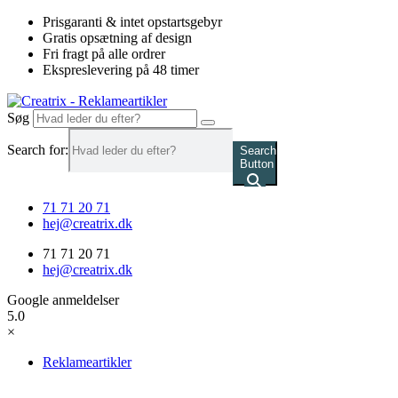
Videre
Prisgaranti & intet opstartsgebyr
til
Gratis opsætning af design
indhold
Fri fragt på alle ordrer
Ekspreslevering på 48 timer
Søg
Search for:
Search
Button
71 71 20 71
hej@creatrix.dk
71 71 20 71
hej@creatrix.dk
Google anmeldelser
5.0
×
Reklameartikler