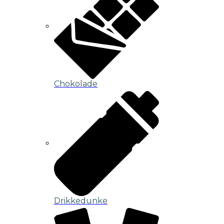
Chokolade
Drikkedunke