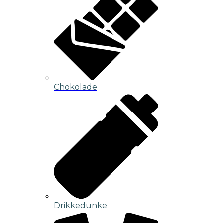
Chokolade
Drikkedunke