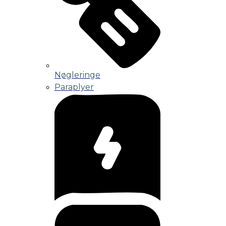
Nøgleringe
Paraplyer