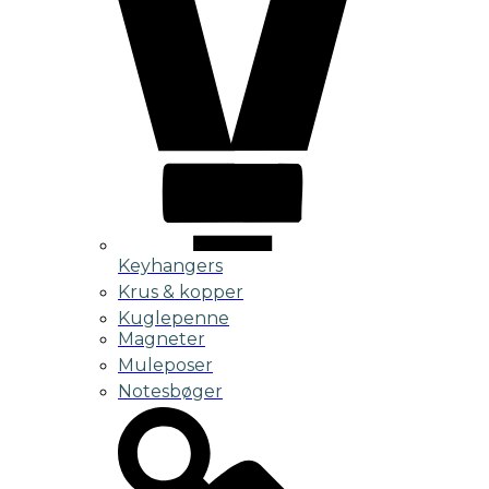
Keyhangers
Krus & kopper
Kuglepenne
Magneter
Muleposer
Notesbøger