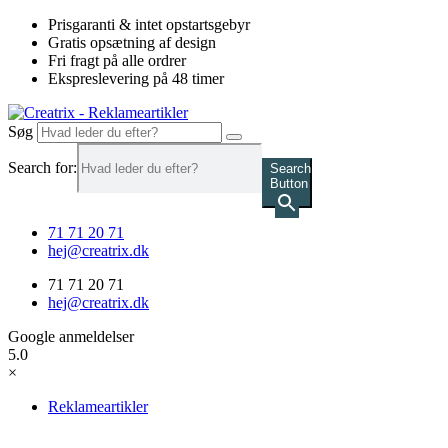
Videre
Prisgaranti & intet opstartsgebyr
til
Gratis opsætning af design
indhold
Fri fragt på alle ordrer
Ekspreslevering på 48 timer
Søg
Search for:
Search
Button
71 71 20 71
hej@creatrix.dk
71 71 20 71
hej@creatrix.dk
Google anmeldelser
5.0
×
Reklameartikler