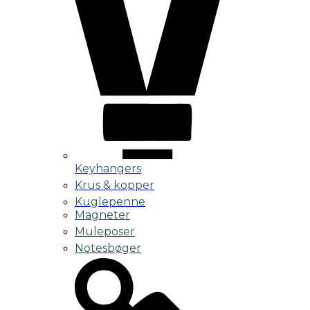
Keyhangers
Krus & kopper
Kuglepenne
Magneter
Muleposer
Notesbøger