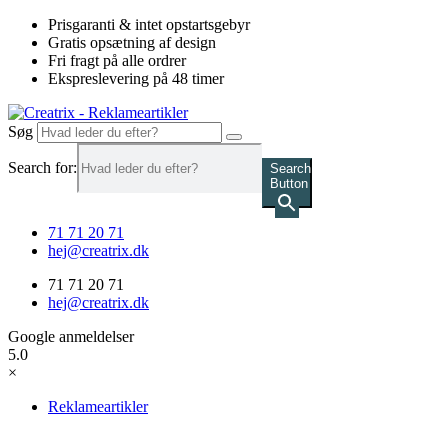
Videre
Prisgaranti & intet opstartsgebyr
til
Gratis opsætning af design
indhold
Fri fragt på alle ordrer
Ekspreslevering på 48 timer
Søg
Search for:
Search
Button
71 71 20 71
hej@creatrix.dk
71 71 20 71
hej@creatrix.dk
Google anmeldelser
5.0
×
Reklameartikler