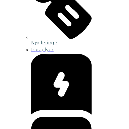
Nøgleringe
Paraplyer