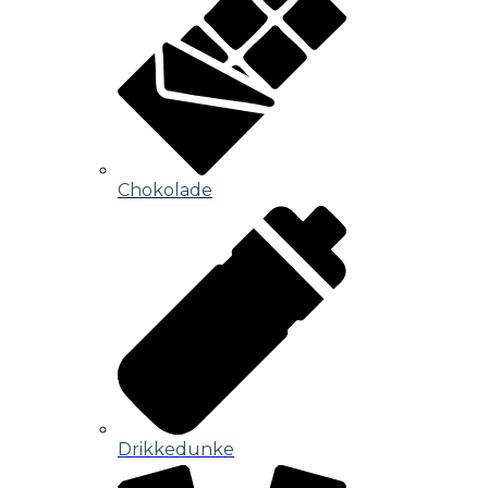
Chokolade
Drikkedunke