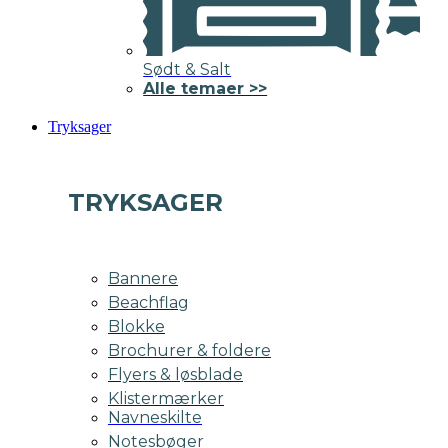
Sødt & Salt
Alle temaer >>
Tryksager
TRYKSAGER
Bannere
Beachflag
Blokke
Brochurer & foldere
Flyers & løsblade
Klistermærker
Navneskilte
Notesbøger