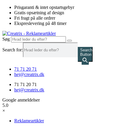
Videre
Prisgaranti & intet opstartsgebyr
til
Gratis opsætning af design
indhold
Fri fragt på alle ordrer
Ekspreslevering på 48 timer
Søg
Search for:
Search
Button
71 71 20 71
hej@creatrix.dk
71 71 20 71
hej@creatrix.dk
Google anmeldelser
5.0
×
Reklameartikler