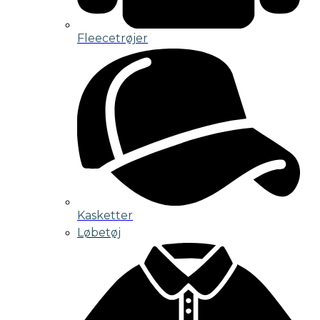
Fleecetrøjer
Kasketter
Løbetøj