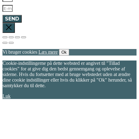
SEND
Vi bruger cookies
Læs mere
Ok
Cookie-indstillingerne på dette websted er angivet til "Tillad
cookies" for at give dig den bedst gennemgang og oplevelse af
siderne. Hvis du fortsætter med at bruge webstedet uden at ændre
dine cookie indstillinger eller hvis du klikker på "Ok" herunder, så
samtykker du til dette.
Luk