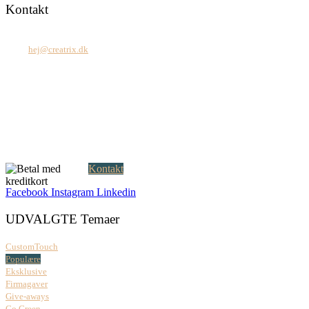
Kontakt
Tel: +45 7171 2071
Mail:
hej@creatrix.dk
Creatrix ApS
Falkoner Allé 1, 3.
DK-2000 Frederiksberg
CVR: 37 79 59 68
Åbningstider:
Mandag – fredag: 08.00 – 17.00
Kontakt
Facebook
Instagram
Linkedin
UDVALGTE Temaer
CustomTouch
Populære
Eksklusive
Firmagaver
Give-aways
Go Green