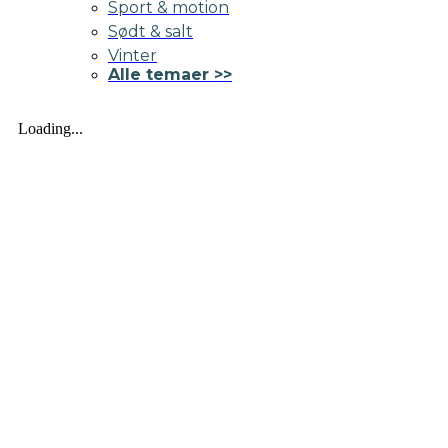
Sport & motion
Sødt & salt
Vinter
Alle temaer >>
Loading...