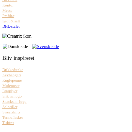
Kontor
Messe
Profiltøj
Sødt & salt
DHL-stafet
Bliv inspireret
Drikkedunke
Keyhangers
Kuglepenne
Muleposer
Paraplyer
Slik m. logo
Snacks m. logo
Solbriller
Sweatshirts
Termoflasker
T-shirts