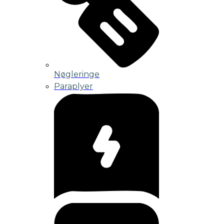
Nøgleringe
Paraplyer