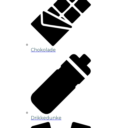
Chokolade
Drikkedunke