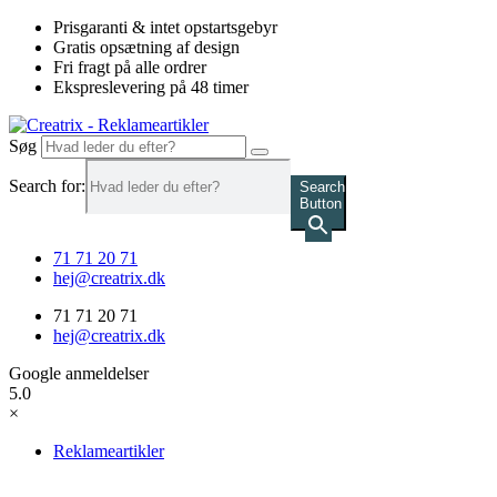
Videre
Prisgaranti & intet opstartsgebyr
til
Gratis opsætning af design
indhold
Fri fragt på alle ordrer
Ekspreslevering på 48 timer
Søg
Search for:
Search
Button
71 71 20 71
hej@creatrix.dk
71 71 20 71
hej@creatrix.dk
Google anmeldelser
5.0
×
Reklameartikler