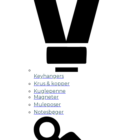
Keyhangers
Krus & kopper
Kuglepenne
Magneter
Muleposer
Notesbøger