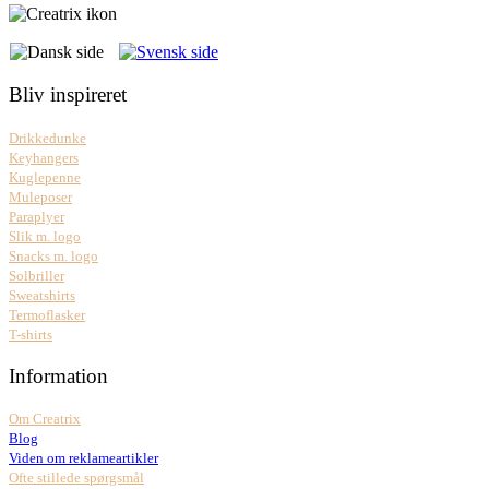
Bliv inspireret
Drikkedunke
Keyhangers
Kuglepenne
Muleposer
Paraplyer
Slik m. logo
Snacks m. logo
Solbriller
Sweatshirts
Termoflasker
T-shirts
Information
Om Creatrix
Blog
Viden om reklameartikler
Ofte stillede spørgsmål