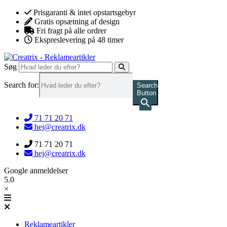
Videre
Prisgaranti & intet opstartsgebyr
til
Gratis opsætning af design
indhold
Fri fragt på alle ordrer
Ekspreslevering på 48 timer
Søg
Search for:
Search
Button
71 71 20 71
hej@creatrix.dk
71 71 20 71
hej@creatrix.dk
Google anmeldelser
5.0
×
Reklameartikler