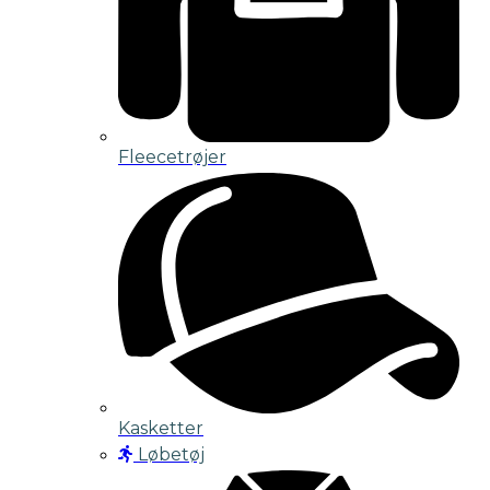
Fleecetrøjer
Kasketter
Løbetøj