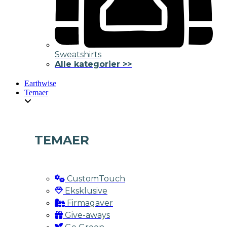
Sweatshirts
Alle kategorier >>
Earthwise
Temaer
TEMAER
CustomTouch
Eksklusive
Firmagaver
Give-aways