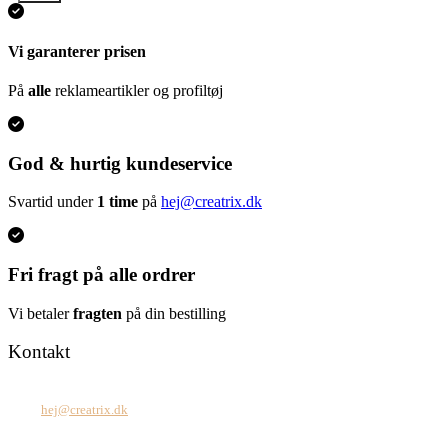
Vi garanterer prisen
På
alle
reklameartikler og profiltøj
God & hurtig kundeservice
Svartid under
1 time
på
hej@creatrix.dk
Fri fragt på alle ordrer
Vi betaler
fragten
på din bestilling
Kontakt
Tel: +45 7171 2071
Mail:
hej@creatrix.dk
Creatrix ApS