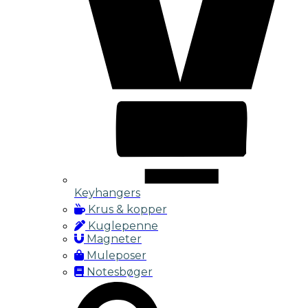
Keyhangers
Krus & kopper
Kuglepenne
Magneter
Muleposer
Notesbøger