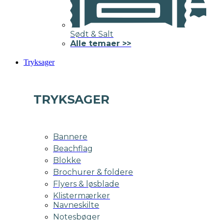
Sødt & Salt
Alle temaer >>
Tryksager
TRYKSAGER
Bannere
Beachflag
Blokke
Brochurer & foldere
Flyers & løsblade
Klistermærker
Navneskilte
Notesbøger