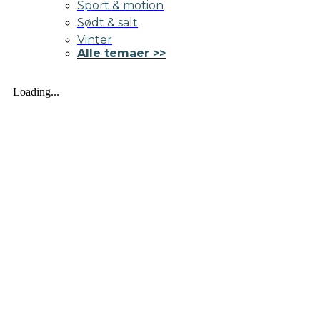
Sport & motion
Sødt & salt
Vinter
Alle temaer >>
Loading...