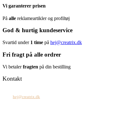
Vi garanterer prisen
På
alle
reklameartikler og profiltøj
God & hurtig kundeservice
Svartid under
1 time
på
hej@creatrix.dk
Fri fragt på alle ordrer
Vi betaler
fragten
på din bestilling
Kontakt
Tel: +45 7171 2071
Mail:
hej@creatrix.dk
Creatrix ApS
Falkoner Allé 1, 3.
DK-2000 Frederiksberg
CVR: 37 79 59 68
Åbningstider: