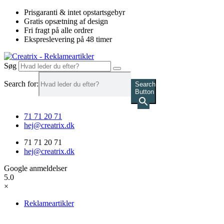
Videre
Prisgaranti & intet opstartsgebyr
til
Gratis opsætning af design
indhold
Fri fragt på alle ordrer
Ekspreslevering på 48 timer
Søg
Search for:
Search
Button
71 71 20 71
hej@creatrix.dk
71 71 20 71
hej@creatrix.dk
Google anmeldelser
5.0
×
Reklameartikler