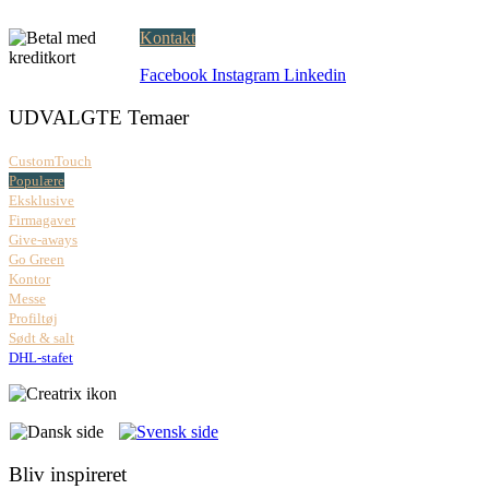
Mandag – fredag: 08.00 – 17.00
Kontakt
Facebook
Instagram
Linkedin
UDVALGTE Temaer
CustomTouch
Populære
Eksklusive
Firmagaver
Give-aways
Go Green
Kontor
Messe
Profiltøj
Sødt & salt
DHL-stafet
Bliv inspireret