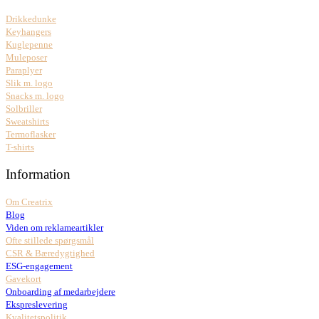
Drikkedunke
Keyhangers
Kuglepenne
Muleposer
Paraplyer
Slik m. logo
Snacks m. logo
Solbriller
Sweatshirts
Termoflasker
T-shirts
Information
Om Creatrix
Blog
Viden om reklameartikler
Ofte stillede spørgsmål
CSR & Bæredygtighed
ESG-engagement
Gavekort
Onboarding af medarbejdere
Ekspreslevering
Kvalitetspolitik