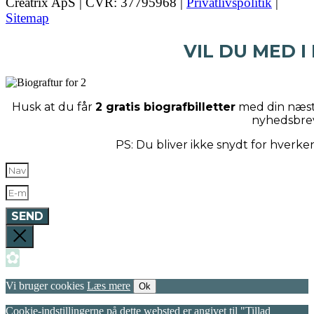
Creatrix ApS | CVR: 37795968 |
Privatlivspolitik
|
Sitemap
VIL DU MED I
Husk at du får
2 gratis biografbilletter
med din næste
nyhedsbre
PS: Du bliver ikke snydt for hverk
SEND
✿
Vi bruger cookies
Læs mere
Ok
Cookie-indstillingerne på dette websted er angivet til "Tillad