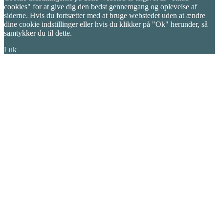
cookies" for at give dig den bedst gennemgang og oplevelse af
siderne. Hvis du fortsætter med at bruge webstedet uden at ændre
dine cookie indstillinger eller hvis du klikker på "Ok" herunder, så
samtykker du til dette.
Luk