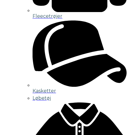
Fleecetrøjer
Kasketter
Løbetøj