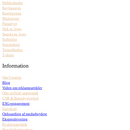
Drikkedunke
Keyhangers
Kuglepenne
Muleposer
Paraplyer
Slik m. logo
Snacks m. logo
Solbriller
Sweatshirts
Termoflasker
T-shirts
Information
Om Creatrix
Blog
Viden om reklameartikler
Ofte stillede spørgsmål
CSR & Bæredygtighed
ESG-engagement
Gavekort
Onboarding af medarbejdere
Ekspreslevering
Kvalitetspolitik
Handelsbetingelser