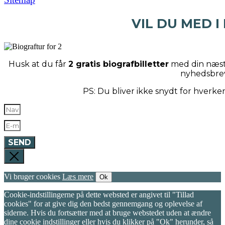
VIL DU MED I
Husk at du får
2 gratis biografbilletter
med din næste
nyhedsbre
PS: Du bliver ikke snydt for hverk
SEND
Vi bruger cookies
Læs mere
Ok
Cookie-indstillingerne på dette websted er angivet til "Tillad
cookies" for at give dig den bedst gennemgang og oplevelse af
siderne. Hvis du fortsætter med at bruge webstedet uden at ændre
dine cookie indstillinger eller hvis du klikker på "Ok" herunder, så