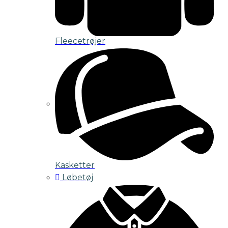
Fleecetrøjer
Kasketter
Løbetøj