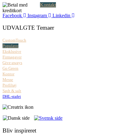
Kontakt
Facebook
Instagram
Linkedin
UDVALGTE Temaer
CustomTouch
Populære
Eksklusive
Firmagaver
Give-aways
Go Green
Kontor
Messe
Profiltøj
Sødt & salt
DHL-stafet
Bliv inspireret