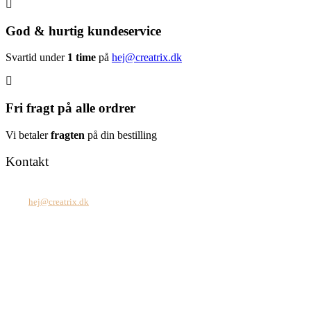
God & hurtig kundeservice
Svartid under
1 time
på
hej@creatrix.dk
Fri fragt på alle ordrer
Vi betaler
fragten
på din bestilling
Kontakt
Tel: +45 7171 2071
Mail:
hej@creatrix.dk
Creatrix ApS
Falkoner Allé 1, 3.
DK-2000 Frederiksberg
CVR: 37 79 59 68
Åbningstider:
Mandag – fredag: 08.00 – 17.00