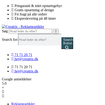
Videre
Prisgaranti & intet opstartsgebyr
til
Gratis opsætning af design
indhold
Fri fragt på alle ordrer
Ekspreslevering på 48 timer
Søg
Search for:
Search
Button
71 71 20 71
hej@creatrix.dk
71 71 20 71
hej@creatrix.dk
Google anmeldelser
5.0
×
Reklameartikler