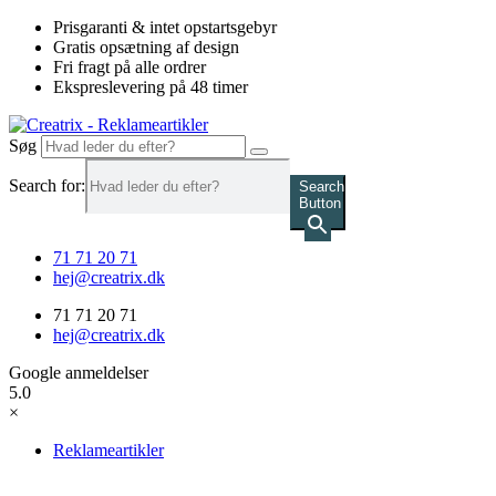
Videre
Prisgaranti & intet opstartsgebyr
til
Gratis opsætning af design
indhold
Fri fragt på alle ordrer
Ekspreslevering på 48 timer
Søg
Search for:
Search
Button
71 71 20 71
hej@creatrix.dk
71 71 20 71
hej@creatrix.dk
Google anmeldelser
5.0
×
Reklameartikler