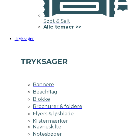
Sødt & Salt
Alle temaer >>
Tryksager
TRYKSAGER
Bannere
Beachflag
Blokke
Brochurer & foldere
Flyers & løsblade
Klistermærker
Navneskilte
Notesbøger