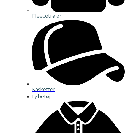
Fleecetrøjer
Kasketter
Løbetøj