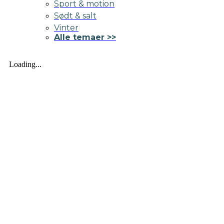
Sport & motion
Sødt & salt
Vinter
Alle temaer >>
Loading...