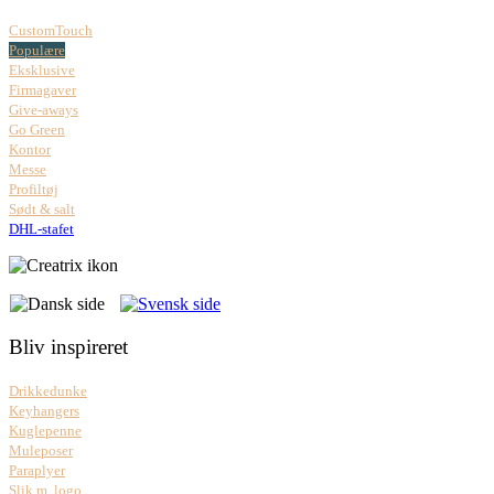
CustomTouch
Populære
Eksklusive
Firmagaver
Give-aways
Go Green
Kontor
Messe
Profiltøj
Sødt & salt
DHL-stafet
Bliv inspireret
Drikkedunke
Keyhangers
Kuglepenne
Muleposer
Paraplyer
Slik m. logo