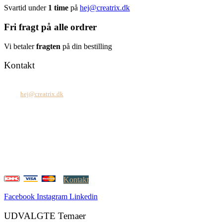
Svartid under
1 time
på
hej@creatrix.dk
Fri fragt på alle ordrer
Vi betaler
fragten
på din bestilling
Kontakt
Tel: +45 7171 2071
Mail:
hej@creatrix.dk
Creatrix ApS
Falkoner Allé 1, 3.
DK-2000 Frederiksberg
CVR: 37 79 59 68
Åbningstider:
Mandag – fredag: 08.00 – 17.00
Kontakt
Facebook
Instagram
Linkedin
UDVALGTE Temaer