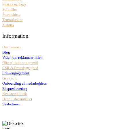
Snacks m. logo
Solbriller
Sweatshirts
Termoflasker
T-shirts
Information
Om Creatrix
Blog
Viden om reklameartikler
Ofte stillede spørgsmål
CSR & Bæredygtighed
ESG-engagement
Gavekort
Onboarding af medarbejdere
Ekspreslevering
Kvalitetspolitik
Handelsbetingelser
Skabeloner