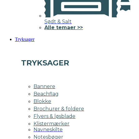
Sødt & Salt
Alle temaer >>
Tryksager
TRYKSAGER
Bannere
Beachflag
Blokke
Brochurer & foldere
Flyers & løsblade
Klistermærker
Navneskilte
Notesbøger