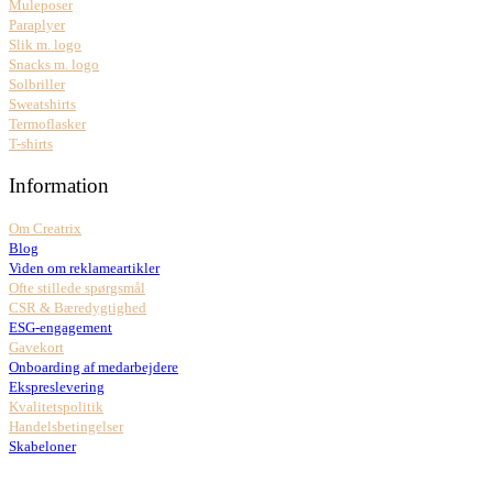
Muleposer
Paraplyer
Slik m. logo
Snacks m. logo
Solbriller
Sweatshirts
Termoflasker
T-shirts
Information
Om Creatrix
Blog
Viden om reklameartikler
Ofte stillede spørgsmål
CSR & Bæredygtighed
ESG-engagement
Gavekort
Onboarding af medarbejdere
Ekspreslevering
Kvalitetspolitik
Handelsbetingelser
Skabeloner