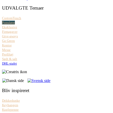
UDVALGTE Temaer
CustomTouch
Populære
Eksklusive
Firmagaver
Give-aways
Go Green
Kontor
Messe
Profiltøj
Sødt & salt
DHL-stafet
Bliv inspireret
Drikkedunke
Keyhangers
Kuglepenne