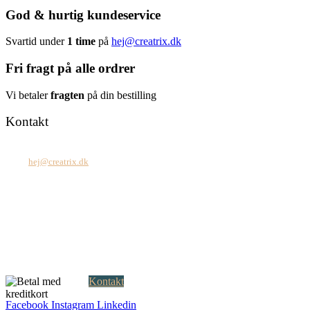
God & hurtig kundeservice
Svartid under
1 time
på
hej@creatrix.dk
Fri fragt på alle ordrer
Vi betaler
fragten
på din bestilling
Kontakt
Tel: +45 7171 2071
Mail:
hej@creatrix.dk
Creatrix ApS
Falkoner Allé 1, 3.
DK-2000 Frederiksberg
CVR: 37 79 59 68
Åbningstider:
Mandag – fredag: 08.00 – 17.00
Kontakt
Facebook
Instagram
Linkedin