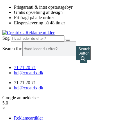
Videre
Prisgaranti & intet opstartsgebyr
til
Gratis opsætning af design
indhold
Fri fragt på alle ordrer
Ekspreslevering på 48 timer
Søg
Search for:
Search
Button
71 71 20 71
hej@creatrix.dk
71 71 20 71
hej@creatrix.dk
Google anmeldelser
5.0
×
Reklameartikler