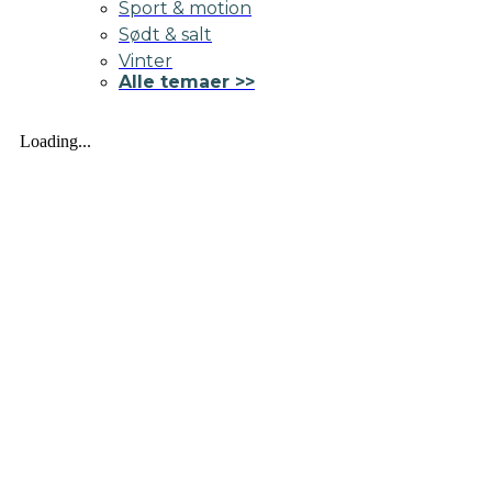
Sport & motion
Sødt & salt
Vinter
Alle temaer >>
Loading...