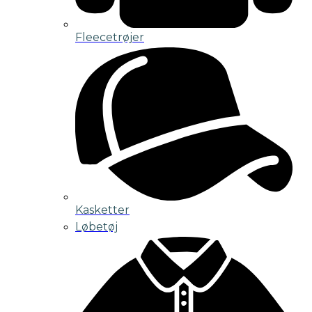
Fleecetrøjer
Kasketter
Løbetøj