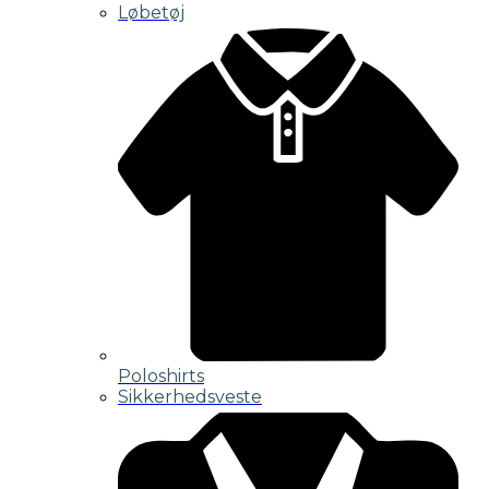
Løbetøj
Poloshirts
Sikkerhedsveste