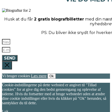
Husk at du får
2 gratis biografbilletter
med din næste
nyhedsbre
PS: Du bliver ikke snydt for hverk
SEND
Vi bruger cookies
Læs mere
Ok
Cookie-indstillingerne på dette websted er angivet til "Tillad
cookies" for at give dig den bedst gennemgang og oplevelse af
siderne. Hvis du fortsætter med at bruge webstedet uden at ændre
dine cookie indstillinger eller hvis du klikker på "Ok" herunder, så
samtykker du til dette.
Luk