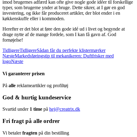
imod brugernes adfærd kan ofte give nogle gode idéer til forskellige
typer, som brugerne ynder at bruge. Dette sikrer, at I gør en god
investering, og ikke får produceret artikler, der blot ender i en
køkkenskuffe eller i kommoden.
Herefter er det blot at føre den gode idé ud i livet og begynde at
drage nytte af de mange fordele, som I kan få gavn af. God
fornøjelse!
Tidligere
Tidligere
Sådan får du perfekte klistermærker
Næste
Markedsføringstip til mekanikeren: Duftfrisker med
logo
Næste
Vi garanterer prisen
På
alle
reklameartikler og profiltøj
God & hurtig kundeservice
Svartid under
1 time
på
hej@creatrix.dk
Fri fragt på alle ordrer
Vi betaler
fragten
på din bestilling