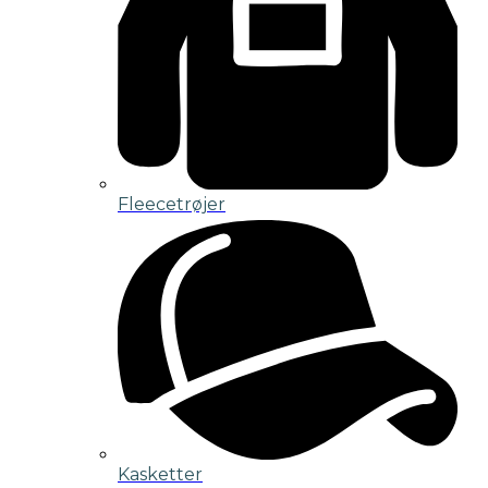
Fleecetrøjer
Kasketter