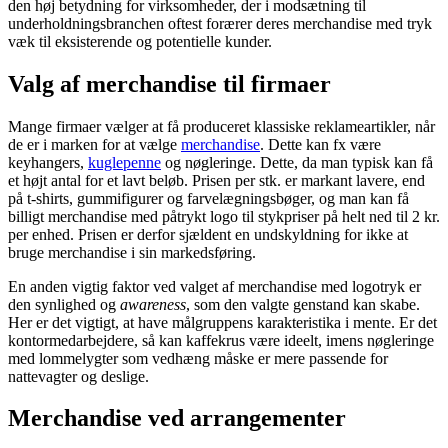
den høj betydning for virksomheder, der i modsætning til
underholdningsbranchen oftest forærer deres merchandise med tryk
væk til eksisterende og potentielle kunder.
Valg af merchandise til firmaer
Mange firmaer vælger at få produceret klassiske reklameartikler, når
de er i marken for at vælge
merchandise
. Dette kan fx være
keyhangers,
kuglepenne
og nøgleringe. Dette, da man typisk kan få
et højt antal for et lavt beløb. Prisen per stk. er markant lavere, end
på t-shirts, gummifigurer og farvelægningsbøger, og man kan få
billigt merchandise med påtrykt logo til stykpriser på helt ned til 2 kr.
per enhed. Prisen er derfor sjældent en undskyldning for ikke at
bruge merchandise i sin markedsføring.
En anden vigtig faktor ved valget af merchandise med logotryk er
den synlighed og
awareness
, som den valgte genstand kan skabe.
Her er det vigtigt, at have målgruppens karakteristika i mente. Er det
kontormedarbejdere, så kan kaffekrus være ideelt, imens nøgleringe
med lommelygter som vedhæng måske er mere passende for
nattevagter og deslige.
Merchandise ved arrangementer