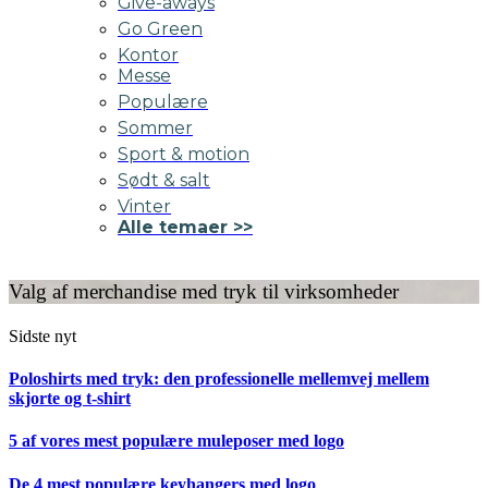
Give-aways
Go Green
Kontor
Messe
Populære
Sommer
Sport & motion
Sødt & salt
Vinter
Alle temaer >>
Valg af merchandise med tryk til virksomheder
Sidste nyt
Poloshirts med tryk: den professionelle mellemvej mellem
skjorte og t-shirt
5 af vores mest populære muleposer med logo
De 4 mest populære keyhangers med logo