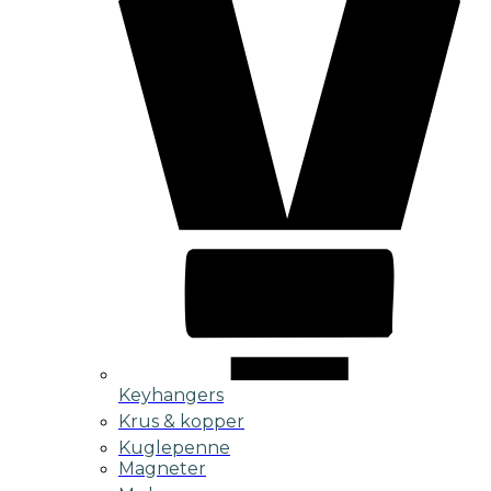
Keyhangers
Krus & kopper
Kuglepenne
Magneter