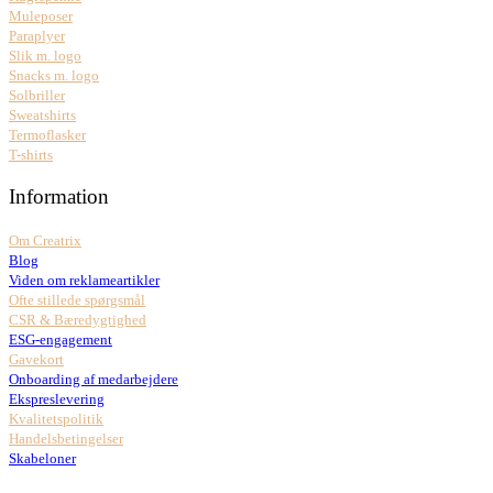
Muleposer
Paraplyer
Slik m. logo
Snacks m. logo
Solbriller
Sweatshirts
Termoflasker
T-shirts
Information
Om Creatrix
Blog
Viden om reklameartikler
Ofte stillede spørgsmål
CSR & Bæredygtighed
ESG-engagement
Gavekort
Onboarding af medarbejdere
Ekspreslevering
Kvalitetspolitik
Handelsbetingelser
Skabeloner