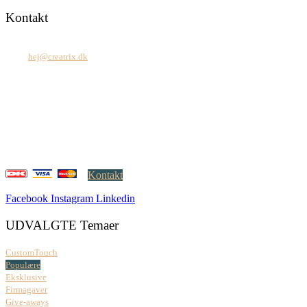
Kontakt
Tel: +45 7171 2071
Mail:
hej@creatrix.dk
Creatrix ApS
Falkoner Allé 1, 3.
DK-2000 Frederiksberg
CVR: 37 79 59 68
Åbningstider:
Mandag – fredag: 08.00 – 17.00
Kontakt
Facebook
Instagram
Linkedin
UDVALGTE Temaer
CustomTouch
Populære
Eksklusive
Firmagaver
Give-aways