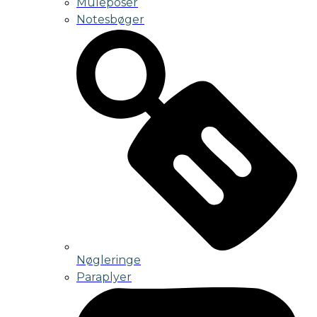
Muleposer
Notesbøger
Nøgleringe
Paraplyer