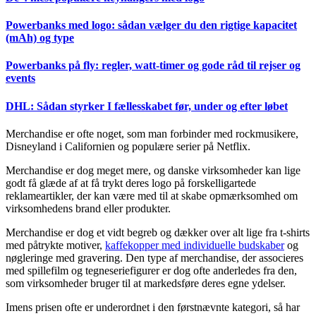
Powerbanks med logo: sådan vælger du den rigtige kapacitet
(mAh) og type
Powerbanks på fly: regler, watt-timer og gode råd til rejser og
events
DHL: Sådan styrker I fællesskabet før, under og efter løbet
Merchandise er ofte noget, som man forbinder med rockmusikere,
Disneyland i Californien og populære serier på Netflix.
Merchandise er dog meget mere, og danske virksomheder kan lige
godt få glæde af at få trykt deres logo på forskelligartede
reklameartikler, der kan være med til at skabe opmærksomhed om
virksomhedens brand eller produkter.
Merchandise er dog et vidt begreb og dækker over alt lige fra t-shirts
med påtrykte motiver,
kaffekopper med individuelle budskaber
og
nøgleringe med gravering. Den type af merchandise, der associeres
med spillefilm og tegneseriefigurer er dog ofte anderledes fra den,
som virksomheder bruger til at markedsføre deres egne ydelser.
Imens prisen ofte er underordnet i den førstnævnte kategori, så har