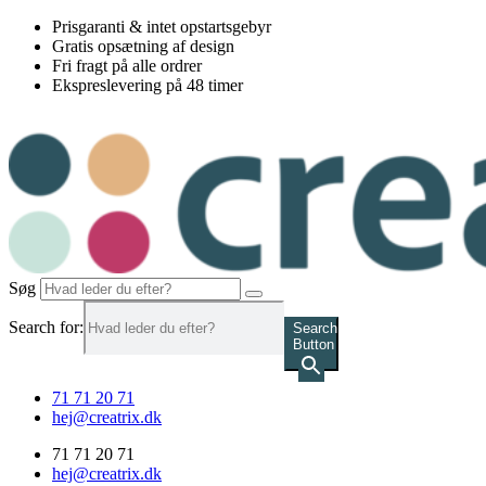
Videre
Prisgaranti & intet opstartsgebyr
til
Gratis opsætning af design
indhold
Fri fragt på alle ordrer
Ekspreslevering på 48 timer
Søg
Search for:
Search
Button
71 71 20 71
hej@creatrix.dk
71 71 20 71
hej@creatrix.dk