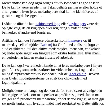
Merchandise kan dog også bruges af virksomhedens egne ansatte.
Dette kan fx være en ide, hvis I skal deltage på messe eller holde et
arrangement, hvor jeres medarbejdere skal kunne identificeres af
gæsterne og de besøgende.
I sådanne tilfælde kan
t-shirts med logo
eller
keyhangers
være det
oplagte valg, da en kuglepen eller nøglering sjældent bliver
bemærket af andre end brugeren.
Artiklerne kan også fungere udmærket som
firmagave
op til
mærkedage eller højtider.
Løbetøj
fra Craft med et diskret logo er
altid et sikkert hit til den aktive medarbejder, imens vin, chokolade
og andre søde sager kan fungere som ekstra forkælelse, hvis man i
en periode har lagt en ekstra indsats på arbejdet.
Dette kan også være medvirkende til, at jeres medarbejdere i højere
grad føler sig som ambassadører for virksomheden, i og med at de
nu også repræsenterer virksomheden, når de
løber en tur
i skoven
eller byder middagsgæsterne på et stykke chokolade med
logoindpakning.
Mulighederne er mange, og det kan derfor være svært at vælge den
helt rigtige artikel, som man ønsker at profilere sig med. Inden man
vælger at få produceret merchandise, er det derfor vigtigt, at man gør
sig nogle tanker om, hvad formålet med produktet er. Dette, stillet op