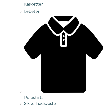
Kasketter
Løbetøj
Poloshirts
Sikkerhedsveste