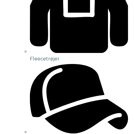
Fleecetrøjer