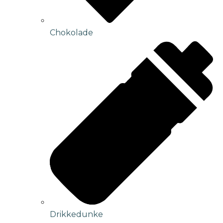
Chokolade
Drikkedunke