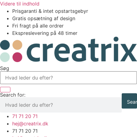
Videre til indhold
Prisgaranti & intet opstartsgebyr
Gratis opsætning af design
Fri fragt på alle ordrer
Ekspreslevering på 48 timer
Søg
Search for:
Sear
71 71 20 71
hej@creatrix.dk
71 71 20 71