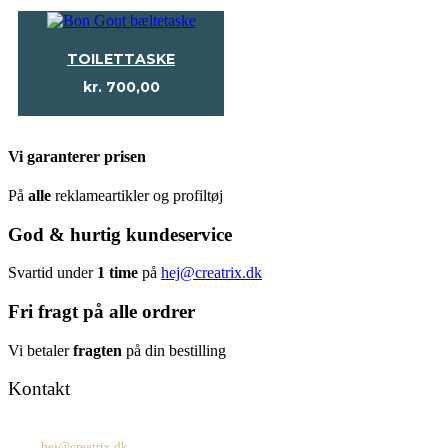
TOILETTASKE
kr.
700,00
Vi garanterer prisen
På
alle
reklameartikler og profiltøj
God & hurtig kundeservice
Svartid under
1 time
på
hej@creatrix.dk
Fri fragt på alle ordrer
Vi betaler
fragten
på din bestilling
Kontakt
Tel: +45 7171 2071
Mail:
hej@creatrix.dk