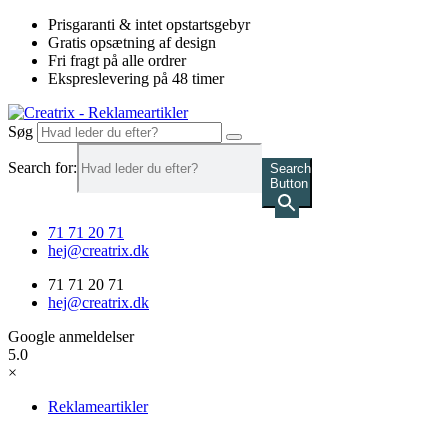
Videre
Prisgaranti & intet opstartsgebyr
til
Gratis opsætning af design
indhold
Fri fragt på alle ordrer
Ekspreslevering på 48 timer
Søg
Search for:
Search
Button
71 71 20 71
hej@creatrix.dk
71 71 20 71
hej@creatrix.dk
Google anmeldelser
5.0
×
Reklameartikler