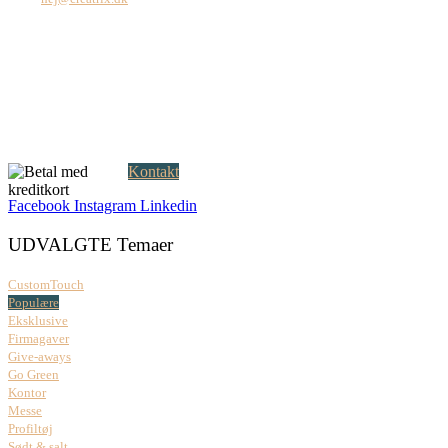
Creatrix ApS
Falkoner Allé 1, 3.
DK-2000 Frederiksberg
CVR: 37 79 59 68
Åbningstider:
Mandag – fredag: 08.00 – 17.00
Kontakt
Facebook
Instagram
Linkedin
UDVALGTE Temaer
CustomTouch
Populære
Eksklusive
Firmagaver
Give-aways
Go Green
Kontor
Messe
Profiltøj
Sødt & salt