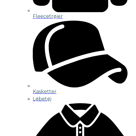
Fleecetrøjer
Kasketter
Løbetøj