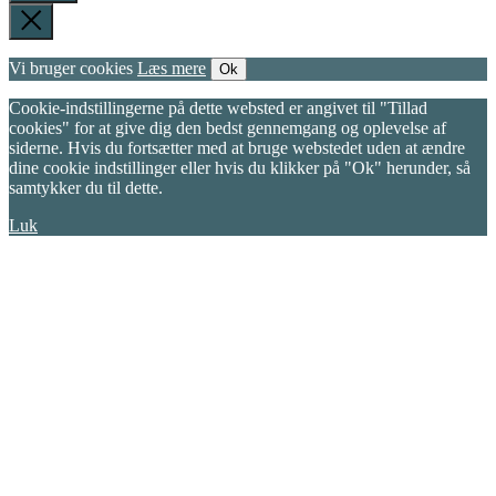
Vi bruger cookies
Læs mere
Ok
Cookie-indstillingerne på dette websted er angivet til "Tillad
cookies" for at give dig den bedst gennemgang og oplevelse af
siderne. Hvis du fortsætter med at bruge webstedet uden at ændre
dine cookie indstillinger eller hvis du klikker på "Ok" herunder, så
samtykker du til dette.
Luk