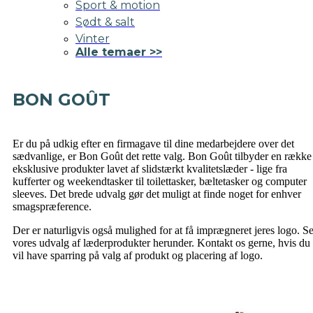
Sport & motion
Sødt & salt
Vinter
Alle temaer >>
BON GOÛT
Er du på udkig efter en firmagave til dine medarbejdere over det
sædvanlige, er Bon Goût det rette valg. Bon Goût tilbyder en række
eksklusive produkter lavet af slidstærkt kvalitetslæder - lige fra
kufferter og weekendtasker til toilettasker, bæltetasker og computer
sleeves. Det brede udvalg gør det muligt at finde noget for enhver
smagspræference.
Der er naturligvis også mulighed for at få imprægneret jeres logo. S
vores udvalg af læderprodukter herunder. Kontakt os gerne, hvis du
vil have sparring på valg af produkt og placering af logo.