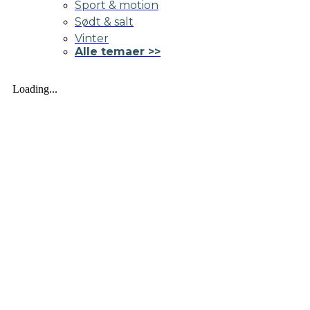
Sport & motion
Sødt & salt
Vinter
Alle temaer >>
Loading...