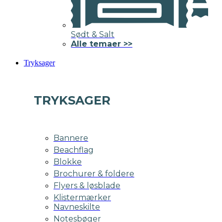
Sødt & Salt
Alle temaer >>
Tryksager
TRYKSAGER
Bannere
Beachflag
Blokke
Brochurer & foldere
Flyers & løsblade
Klistermærker
Navneskilte
Notesbøger