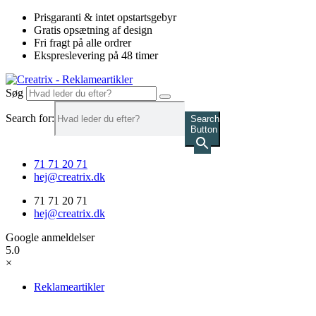
Videre
Prisgaranti & intet opstartsgebyr
til
Gratis opsætning af design
indhold
Fri fragt på alle ordrer
Ekspreslevering på 48 timer
Søg
Search for:
Search
Button
71 71 20 71
hej@creatrix.dk
71 71 20 71
hej@creatrix.dk
Google anmeldelser
5.0
×
Reklameartikler