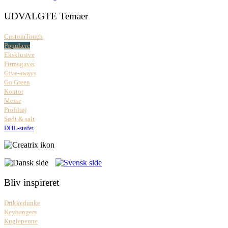
UDVALGTE Temaer
CustomTouch
Populære
Eksklusive
Firmagaver
Give-aways
Go Green
Kontor
Messe
Profiltøj
Sødt & salt
DHL-stafet
Bliv inspireret
Drikkedunke
Keyhangers
Kuglepenne