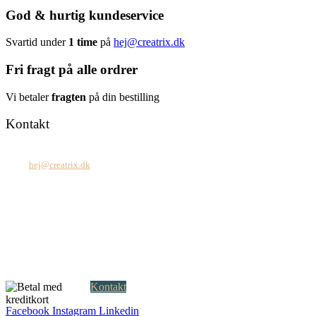
God & hurtig kundeservice
Svartid under
1 time
på
hej@creatrix.dk
Fri fragt på alle ordrer
Vi betaler
fragten
på din bestilling
Kontakt
Tel: +45 7171 2071
Mail:
hej@creatrix.dk
Creatrix ApS
Falkoner Allé 1, 3.
DK-2000 Frederiksberg
CVR: 37 79 59 68
Åbningstider:
Mandag – fredag: 08.00 – 17.00
Kontakt
Facebook
Instagram
Linkedin