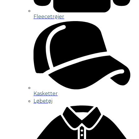
Fleecetrøjer
Kasketter
Løbetøj