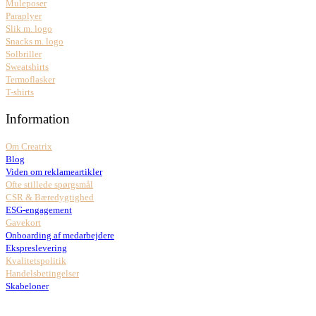
Muleposer
Paraplyer
Slik m. logo
Snacks m. logo
Solbriller
Sweatshirts
Termoflasker
T-shirts
Information
Om Creatrix
Blog
Viden om reklameartikler
Ofte stillede spørgsmål
CSR & Bæredygtighed
ESG-engagement
Gavekort
Onboarding af medarbejdere
Ekspreslevering
Kvalitetspolitik
Handelsbetingelser
Skabeloner