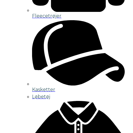
Fleecetrøjer
Kasketter
Løbetøj