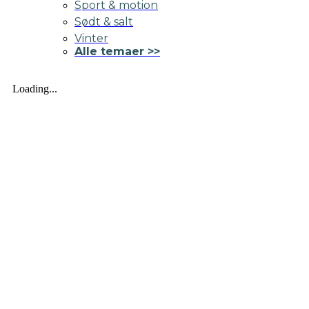
Sport & motion
Sødt & salt
Vinter
Alle temaer >>
Loading...