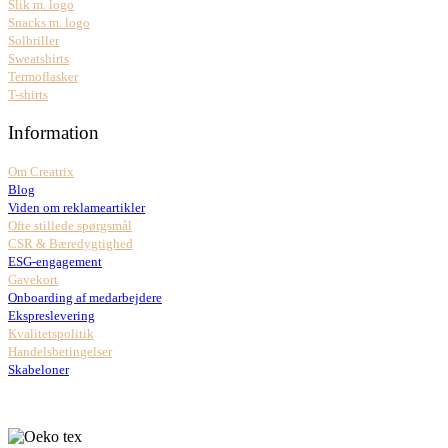
Slik m. logo
Snacks m. logo
Solbriller
Sweatshirts
Termoflasker
T-shirts
Information
Om Creatrix
Blog
Viden om reklameartikler
Ofte stillede spørgsmål
CSR & Bæredygtighed
ESG-engagement
Gavekort
Onboarding af medarbejdere
Ekspreslevering
Kvalitetspolitik
Handelsbetingelser
Skabeloner