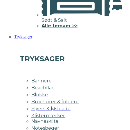
Sødt & Salt
Alle temaer >>
Tryksager
TRYKSAGER
Bannere
Beachflag
Blokke
Brochurer & foldere
Flyers & løsblade
Klistermærker
Navneskilte
Notesbøger