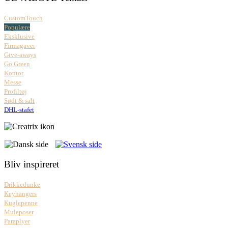
CustomTouch
Populære
Eksklusive
Firmagaver
Give-aways
Go Green
Kontor
Messe
Profiltøj
Sødt & salt
DHL-stafet
Bliv inspireret
Drikkedunke
Keyhangers
Kuglepenne
Muleposer
Paraplyer