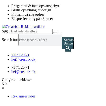
Videre
Prisgaranti & intet opstartsgebyr
til
Gratis opsætning af design
indhold
Fri fragt på alle ordrer
Ekspreslevering på 48 timer
Søg
Search for:
Search
Button
71 71 20 71
hej@creatrix.dk
71 71 20 71
hej@creatrix.dk
Google anmeldelser
5.0
×
Reklameartikler