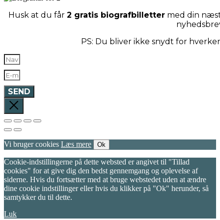
Husk at du får
2 gratis biografbilletter
med din næste
nyhedsbre
PS: Du bliver ikke snydt for hverk
SEND
Vi bruger cookies
Læs mere
Ok
Cookie-indstillingerne på dette websted er angivet til "Tillad
cookies" for at give dig den bedst gennemgang og oplevelse af
siderne. Hvis du fortsætter med at bruge webstedet uden at ændre
dine cookie indstillinger eller hvis du klikker på "Ok" herunder, så
samtykker du til dette.
Luk