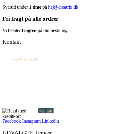
Svartid under
1 time
på
hej@creatrix.dk
Fri fragt på alle ordrer
Vi betaler
fragten
på din bestilling
Kontakt
Tel: +45 7171 2071
Mail:
hej@creatrix.dk
Creatrix ApS
Falkoner Allé 1, 3.
DK-2000 Frederiksberg
CVR: 37 79 59 68
Åbningstider:
Mandag – fredag: 08.00 – 17.00
Kontakt
Facebook
Instagram
Linkedin
UDVALGTE Temaer