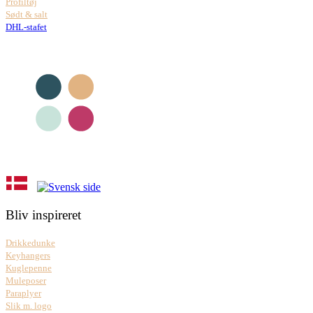
Profiltøj
Sødt & salt
DHL-stafet
Bliv inspireret
Drikkedunke
Keyhangers
Kuglepenne
Muleposer
Paraplyer
Slik m. logo