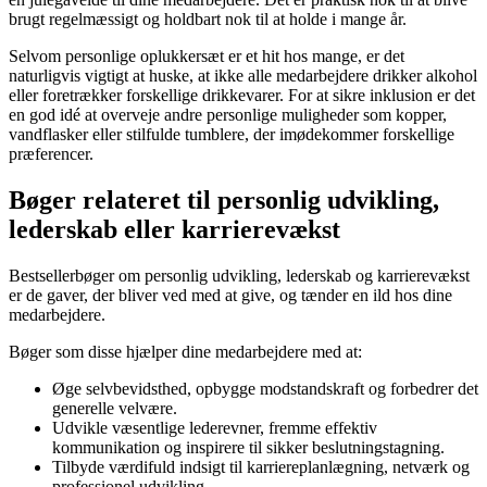
brugt regelmæssigt og holdbart nok til at holde i mange år.
Selvom personlige oplukkersæt er et hit hos mange, er det
naturligvis vigtigt at huske, at ikke alle medarbejdere drikker alkohol
eller foretrækker forskellige drikkevarer. For at sikre inklusion er det
en god idé at overveje andre personlige muligheder som kopper,
vandflasker eller stilfulde tumblere, der imødekommer forskellige
præferencer.
Bøger relateret til personlig udvikling,
lederskab eller karrierevækst
Bestsellerbøger om personlig udvikling, lederskab og karrierevækst
er de gaver, der bliver ved med at give, og tænder en ild hos dine
medarbejdere.
Bøger som disse hjælper dine medarbejdere med at:
Øge selvbevidsthed, opbygge modstandskraft og forbedrer det
generelle velvære.
Udvikle væsentlige lederevner, fremme effektiv
kommunikation og inspirere til sikker beslutningstagning.
Tilbyde værdifuld indsigt til karriereplanlægning, netværk og
professionel udvikling.