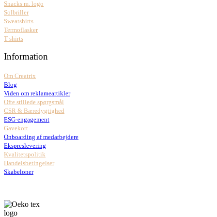
Snacks m. logo
Solbriller
Sweatshirts
Termoflasker
T-shirts
Information
Om Creatrix
Blog
Viden om reklameartikler
Ofte stillede spørgsmål
CSR & Bæredygtighed
ESG-engagement
Gavekort
Onboarding af medarbejdere
Ekspreslevering
Kvalitetspolitik
Handelsbetingelser
Skabeloner