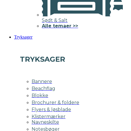
Sødt & Salt
Alle temaer >>
Tryksager
TRYKSAGER
Bannere
Beachflag
Blokke
Brochurer & foldere
Flyers & løsblade
Klistermærker
Navneskilte
Notesbøger