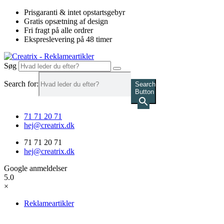
Videre
Prisgaranti & intet opstartsgebyr
til
Gratis opsætning af design
indhold
Fri fragt på alle ordrer
Ekspreslevering på 48 timer
Søg
Search for:
Search
Button
71 71 20 71
hej@creatrix.dk
71 71 20 71
hej@creatrix.dk
Google anmeldelser
5.0
×
Reklameartikler