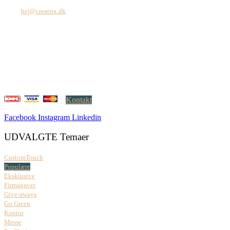
Tel: +45 7171 2071
Mail:
hej@creatrix.dk
Creatrix ApS
Falkoner Allé 1, 3.
DK-2000 Frederiksberg
CVR: 37 79 59 68
Åbningstider:
Mandag – fredag: 08.00 – 17.00
Kontakt
Facebook
Instagram
Linkedin
UDVALGTE Temaer
CustomTouch
Populære
Eksklusive
Firmagaver
Give-aways
Go Green
Kontor
Messe