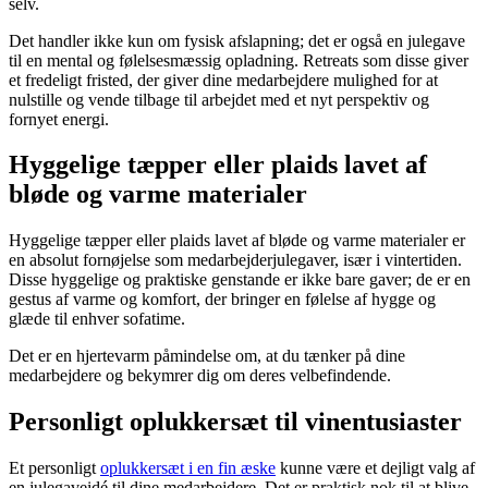
selv.
Det handler ikke kun om fysisk afslapning; det er også en julegave
til en mental og følelsesmæssig opladning. Retreats som disse giver
et fredeligt fristed, der giver dine medarbejdere mulighed for at
nulstille og vende tilbage til arbejdet med et nyt perspektiv og
fornyet energi.
Hyggelige tæpper eller plaids lavet af
bløde og varme materialer
Hyggelige tæpper eller plaids lavet af bløde og varme materialer er
en absolut fornøjelse som medarbejderjulegaver, især i vintertiden.
Disse hyggelige og praktiske genstande er ikke bare gaver; de er en
gestus af varme og komfort, der bringer en følelse af hygge og
glæde til enhver sofatime.
Det er en hjertevarm påmindelse om, at du tænker på dine
medarbejdere og bekymrer dig om deres velbefindende.
Personligt oplukkersæt til vinentusiaster
Et personligt
oplukkersæt i en fin æske
kunne være et dejligt valg af
en julegaveidé til dine medarbejdere. Det er praktisk nok til at blive