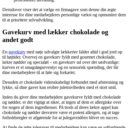
Derudover viser det at vælge en firmagave som denne din ægte
interesse for dine medarbejderes personlige vækst og opmuntrer dem
til at prioritere selvudvikling.
Gavekurv med lækker chokolade og
andet godt
En
gavekurv
med nøje udvalgte lækkerier falder altid i god jord op
til højtider. Overvej en gavekurv fyldt med gourmet chokolade,
lækre nødder og specialøl – en gavekurv ud over det sædvanlige:
kurven er et smagsløgseventyr og en sensorisk spænding, der får
dine medarbejdere til at føle sig forkælet.
Desuden er chokolade videnskabeligt forbundet med afstresning og
lykke, så dine gaver kan erobre juletravlheden med et stort smil.
Inden du giver dine medarbejdere gavekurve fyldt med chokolade
og nødder, er det vigtigt at sikre, at ingen af dem er allergiske over
for nogen af dens ingredienser. På trods af deres lækre appel kan
chokolade og nødder desværre være et potent allergen, og at tage
forholdsregler er afgørende for at julegaveidéen bliver en succes.
At finde de rette julegaver til medarbejdere kan være en udfordrende