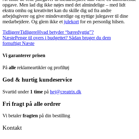
opgave. Men lad dig ikke nøjes med det almindelige – med lidt
ekstra omhu og kreativitet kan du skille dig ud fra andre
arbejdsgivere og give mindeværdige og nyttige julegaver til dine
medarbejdere. Og glem ikke et
julekort
for en personlig hilsen.
Tidligere
Tidligere
Hvad betyder “bæredygtig”?
Næste
Penge til overs i budgettet? Sådan bruger du dem
fornuftigt
Næste
Vi garanterer prisen
På
alle
reklameartikler og profiltøj
God & hurtig kundeservice
Svartid under
1 time
på
hej@creatrix.dk
Fri fragt på alle ordrer
Vi betaler
fragten
på din bestilling
Kontakt