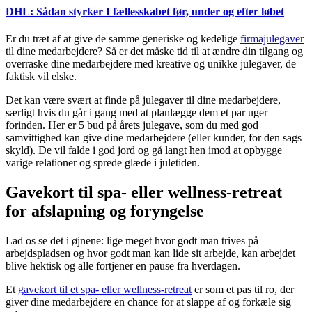
DHL: Sådan styrker I fællesskabet før, under og efter løbet
Er du træt af at give de samme generiske og kedelige
firmajulegaver
til dine medarbejdere? Så er det måske tid til at ændre din tilgang og
overraske dine medarbejdere med kreative og unikke julegaver, de
faktisk vil elske.
Det kan være svært at finde på julegaver til dine medarbejdere,
særligt hvis du går i gang med at planlægge dem et par uger
forinden. Her er 5 bud på årets julegave, som du med god
samvittighed kan give dine medarbejdere (eller kunder, for den sags
skyld). De vil falde i god jord og gå langt hen imod at opbygge
varige relationer og sprede glæde i juletiden.
Gavekort til spa- eller wellness-retreat
for afslapning og foryngelse
Lad os se det i øjnene: lige meget hvor godt man trives på
arbejdspladsen og hvor godt man kan lide sit arbejde, kan arbejdet
blive hektisk og alle fortjener en pause fra hverdagen.
Et
gavekort til et spa- eller wellness-retreat
er som et pas til ro, der
giver dine medarbejdere en chance for at slappe af og forkæle sig