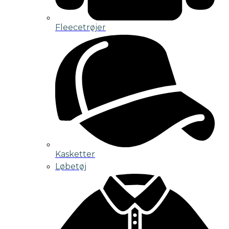
Fleecetrøjer
Kasketter
Løbetøj