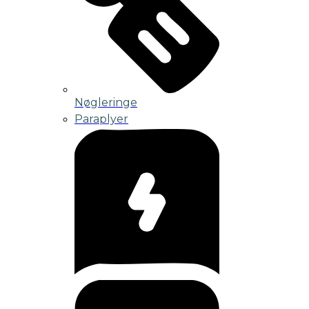
Nøgleringe
Paraplyer