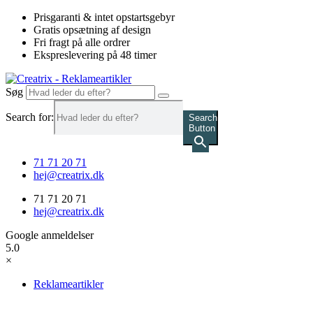
Videre
Prisgaranti & intet opstartsgebyr
til
Gratis opsætning af design
indhold
Fri fragt på alle ordrer
Ekspreslevering på 48 timer
Søg
Search for:
Search
Button
71 71 20 71
hej@creatrix.dk
71 71 20 71
hej@creatrix.dk
Google anmeldelser
5.0
×
Reklameartikler