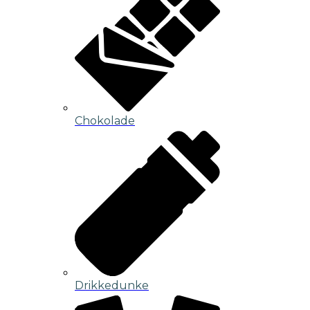
Chokolade
Drikkedunke