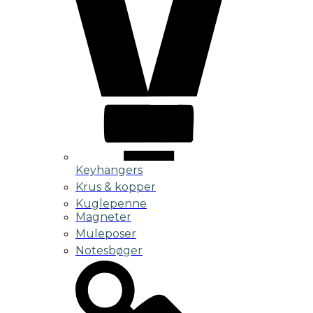
Keyhangers
Krus & kopper
Kuglepenne
Magneter
Muleposer
Notesbøger