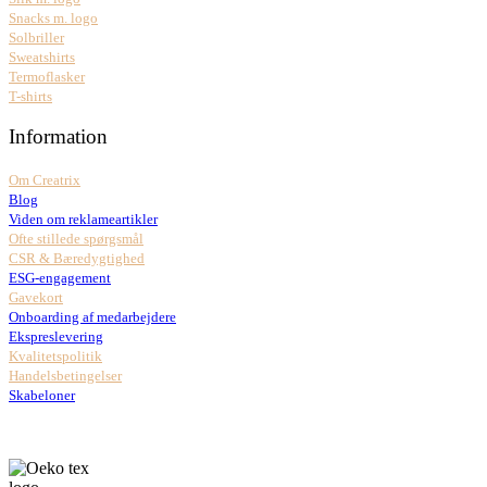
Snacks m. logo
Solbriller
Sweatshirts
Termoflasker
T-shirts
Information
Om Creatrix
Blog
Viden om reklameartikler
Ofte stillede spørgsmål
CSR & Bæredygtighed
ESG-engagement
Gavekort
Onboarding af medarbejdere
Ekspreslevering
Kvalitetspolitik
Handelsbetingelser
Skabeloner