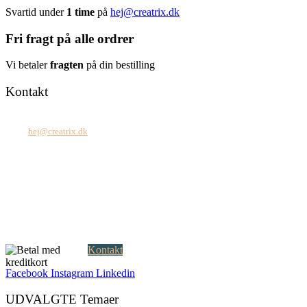
Svartid under
1 time
på
hej@creatrix.dk
Fri fragt på alle ordrer
Vi betaler
fragten
på din bestilling
Kontakt
Tel: +45 7171 2071
Mail:
hej@creatrix.dk
Creatrix ApS
Falkoner Allé 1, 3.
DK-2000 Frederiksberg
CVR: 37 79 59 68
Åbningstider:
Mandag – fredag: 08.00 – 17.00
Kontakt
Facebook
Instagram
Linkedin
UDVALGTE Temaer