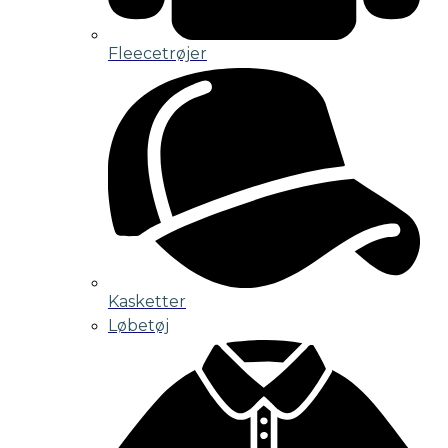
Fleecetrøjer
Kasketter
Løbetøj