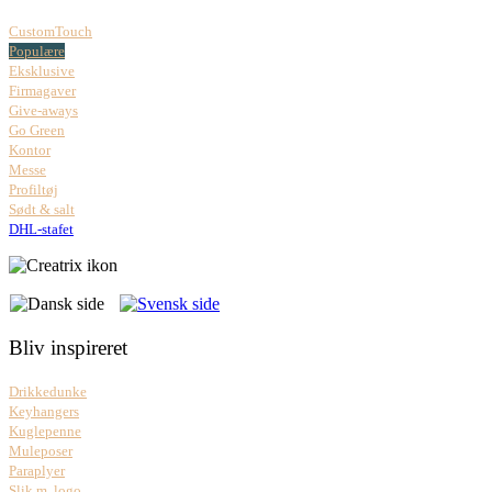
CustomTouch
Populære
Eksklusive
Firmagaver
Give-aways
Go Green
Kontor
Messe
Profiltøj
Sødt & salt
DHL-stafet
Bliv inspireret
Drikkedunke
Keyhangers
Kuglepenne
Muleposer
Paraplyer
Slik m. logo