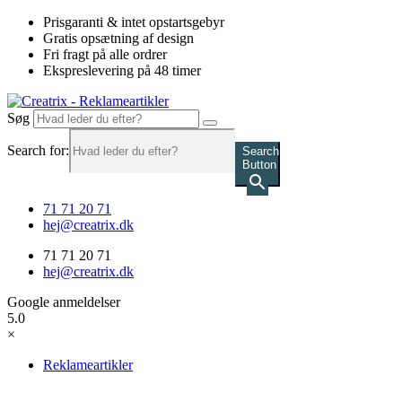
Videre
Prisgaranti & intet opstartsgebyr
til
Gratis opsætning af design
indhold
Fri fragt på alle ordrer
Ekspreslevering på 48 timer
Søg
Search for:
Search
Button
71 71 20 71
hej@creatrix.dk
71 71 20 71
hej@creatrix.dk
Google anmeldelser
5.0
×
Reklameartikler