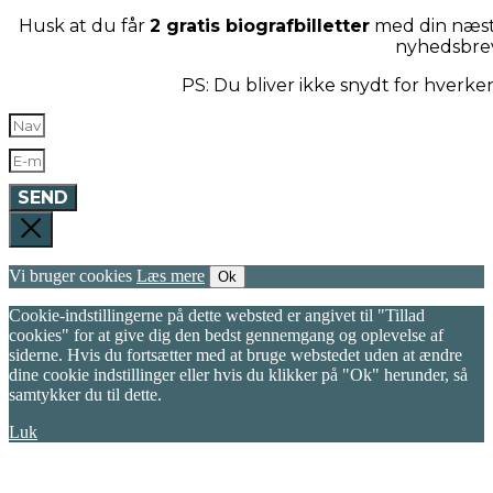
Husk at du får
2 gratis biografbilletter
med din næste
nyhedsbre
PS: Du bliver ikke snydt for hverk
SEND
Vi bruger cookies
Læs mere
Ok
Cookie-indstillingerne på dette websted er angivet til "Tillad
cookies" for at give dig den bedst gennemgang og oplevelse af
siderne. Hvis du fortsætter med at bruge webstedet uden at ændre
dine cookie indstillinger eller hvis du klikker på "Ok" herunder, så
samtykker du til dette.
Luk