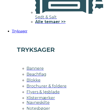
Sødt & Salt
Alle temaer >>
Tryksager
TRYKSAGER
Bannere
Beachflag
Blokke
Brochurer & foldere
Flyers & løsblade
Klistermærker
Navneskilte
Notesbøger