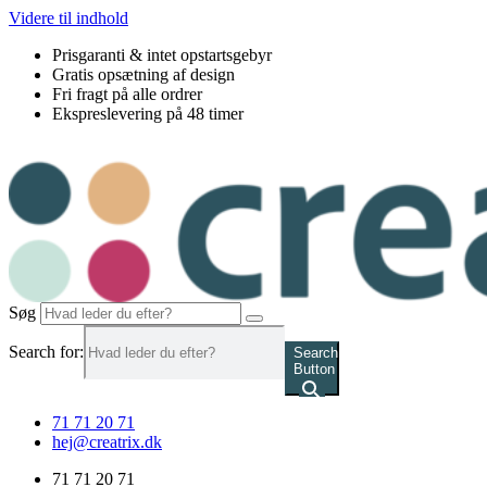
Videre til indhold
Prisgaranti & intet opstartsgebyr
Gratis opsætning af design
Fri fragt på alle ordrer
Ekspreslevering på 48 timer
Søg
Search for:
Search
Button
71 71 20 71
hej@creatrix.dk
71 71 20 71