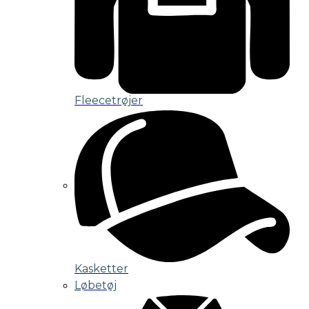
Fleecetrøjer
Kasketter
Løbetøj