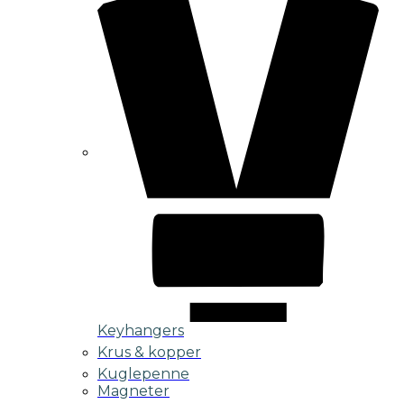
Keyhangers
Krus & kopper
Kuglepenne
Magneter