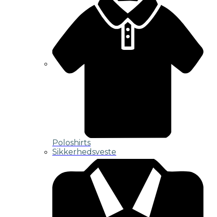
Poloshirts
Sikkerhedsveste