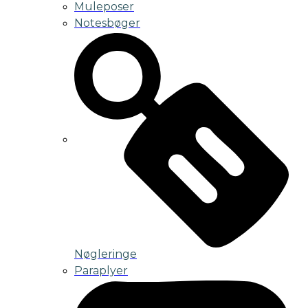
Muleposer
Notesbøger
Nøgleringe
Paraplyer