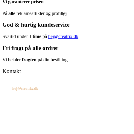
Vi garanterer prisen
På
alle
reklameartikler og profiltøj
God & hurtig kundeservice
Svartid under
1 time
på
hej@creatrix.dk
Fri fragt på alle ordrer
Vi betaler
fragten
på din bestilling
Kontakt
Tel: +45 7171 2071
Mail:
hej@creatrix.dk
Creatrix ApS
Falkoner Allé 1, 3.
DK-2000 Frederiksberg
CVR: 37 79 59 68
Åbningstider:
Mandag – fredag: 08.00 – 17.00