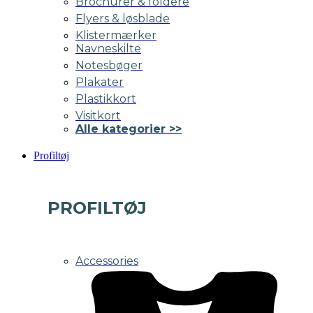
Brochurer & foldere
Flyers & løsblade
Klistermærker
Navneskilte
Notesbøger
Plakater
Plastikkort
Visitkort
Alle kategorier >>
Profiltøj
PROFILTØJ
Accessories