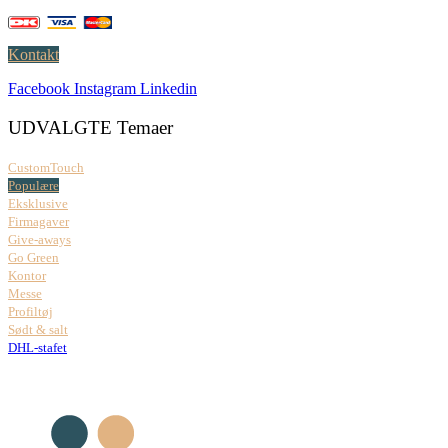
Kontakt
Facebook
Instagram
Linkedin
UDVALGTE Temaer
CustomTouch
Populære
Eksklusive
Firmagaver
Give-aways
Go Green
Kontor
Messe
Profiltøj
Sødt & salt
DHL-stafet