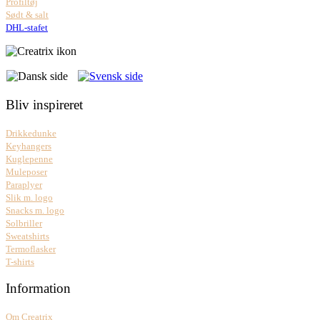
Profiltøj
Sødt & salt
DHL-stafet
Bliv inspireret
Drikkedunke
Keyhangers
Kuglepenne
Muleposer
Paraplyer
Slik m. logo
Snacks m. logo
Solbriller
Sweatshirts
Termoflasker
T-shirts
Information
Om Creatrix