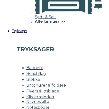
Sødt & Salt
Alle temaer >>
Tryksager
TRYKSAGER
Bannere
Beachflag
Blokke
Brochurer & foldere
Flyers & løsblade
Klistermærker
Navneskilte
Notesbøger