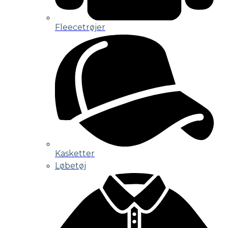
Fleecetrøjer
Kasketter
Løbetøj