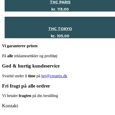
THC PARIS
kr.
113,00
THC TOKYO
kr.
105,00
Vi garanterer prisen
På
alle
reklameartikler og profiltøj
God & hurtig kundeservice
Svartid under
1 time
på
hej@creatrix.dk
Fri fragt på alle ordrer
Vi betaler
fragten
på din bestilling
Kontakt