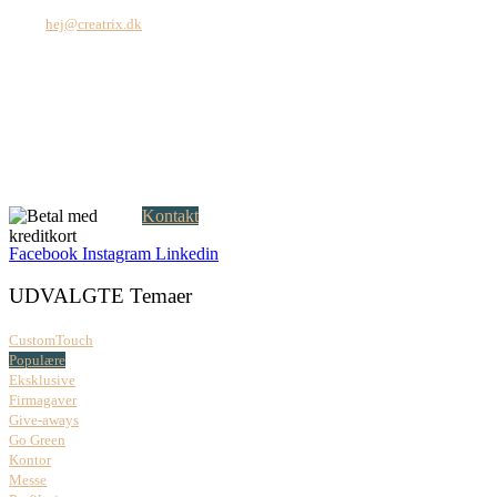
Tel: +45 7171 2071
Mail:
hej@creatrix.dk
Creatrix ApS
Falkoner Allé 1, 3.
DK-2000 Frederiksberg
CVR: 37 79 59 68
Åbningstider:
Mandag – fredag: 08.00 – 17.00
Kontakt
Facebook
Instagram
Linkedin
UDVALGTE Temaer
CustomTouch
Populære
Eksklusive
Firmagaver
Give-aways
Go Green
Kontor
Messe