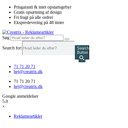
Videre
Prisgaranti & intet opstartsgebyr
til
Gratis opsætning af design
indhold
Fri fragt på alle ordrer
Ekspreslevering på 48 timer
Søg
Search for:
Search
Button
71 71 20 71
hej@creatrix.dk
71 71 20 71
hej@creatrix.dk
Google anmeldelser
5.0
×
Reklameartikler