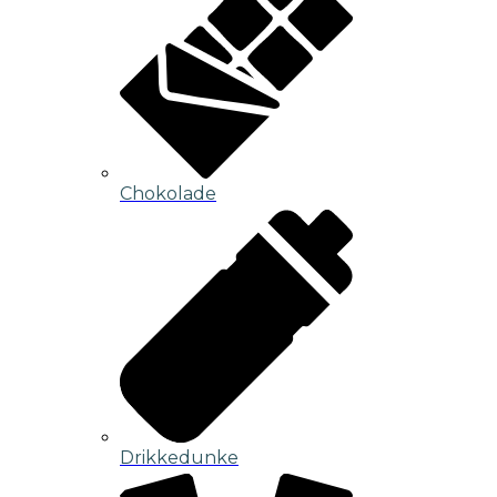
Chokolade
Drikkedunke