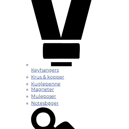
Keyhangers
Krus & kopper
Kuglepenne
Magneter
Muleposer
Notesbøger