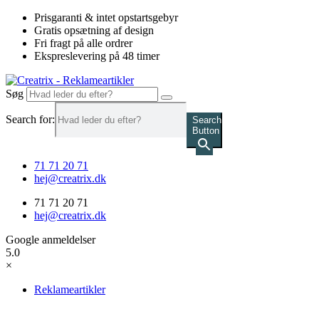
Videre
Prisgaranti & intet opstartsgebyr
til
Gratis opsætning af design
indhold
Fri fragt på alle ordrer
Ekspreslevering på 48 timer
Søg
Search for:
Search
Button
71 71 20 71
hej@creatrix.dk
71 71 20 71
hej@creatrix.dk
Google anmeldelser
5.0
×
Reklameartikler