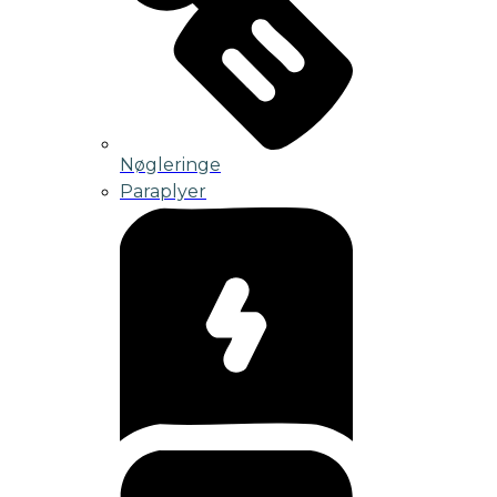
Nøgleringe
Paraplyer