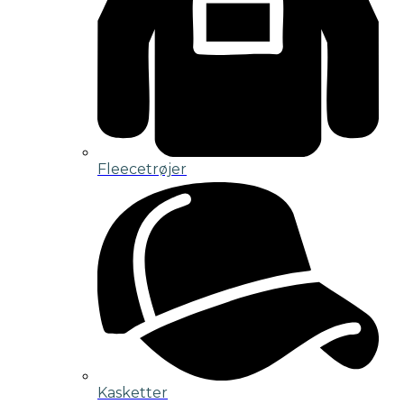
Fleecetrøjer
Kasketter