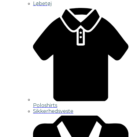
Løbetøj
Poloshirts
Sikkerhedsveste