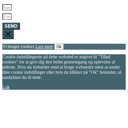
SEND
Vi bruger cookies
Læs mere
Ok
Cookie-indstillingerne på dette websted er angivet til "Tillad
cookies" for at give dig den bedst gennemgang og oplevelse af
siderne. Hvis du fortsætter med at bruge webstedet uden at ændre
dine cookie indstillinger eller hvis du klikker på "Ok" herunder, så
samtykker du til dette.
Luk