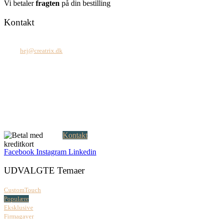
Vi betaler
fragten
på din bestilling
Kontakt
Tel: +45 7171 2071
Mail:
hej@creatrix.dk
Creatrix ApS
Falkoner Allé 1, 3.
DK-2000 Frederiksberg
CVR: 37 79 59 68
Åbningstider:
Mandag – fredag: 08.00 – 17.00
Kontakt
Facebook
Instagram
Linkedin
UDVALGTE Temaer
CustomTouch
Populære
Eksklusive
Firmagaver