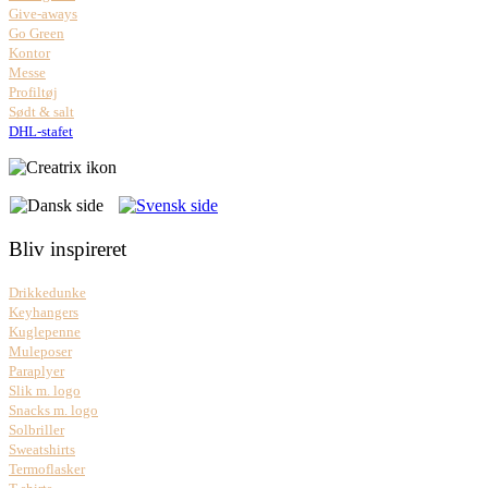
Give-aways
Go Green
Kontor
Messe
Profiltøj
Sødt & salt
DHL-stafet
Bliv inspireret
Drikkedunke
Keyhangers
Kuglepenne
Muleposer
Paraplyer
Slik m. logo
Snacks m. logo
Solbriller
Sweatshirts
Termoflasker