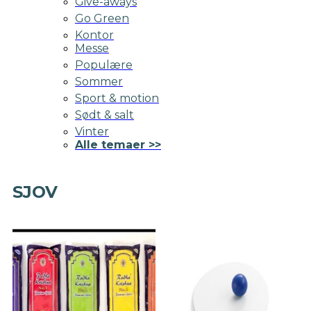
Give-aways
Go Green
Kontor
Messe
Populære
Sommer
Sport & motion
Sødt & salt
Vinter
Alle temaer >>
SJOV