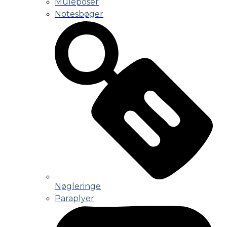
Muleposer
Notesbøger
Nøgleringe
Paraplyer