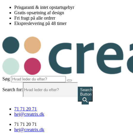
Videre
Prisgaranti & intet opstartsgebyr
til
Gratis opsætning af design
indhold
Fri fragt på alle ordrer
Ekspreslevering på 48 timer
Søg
Search for:
Search
Button
71 71 20 71
hej@creatrix.dk
71 71 20 71
hej@creatrix.dk