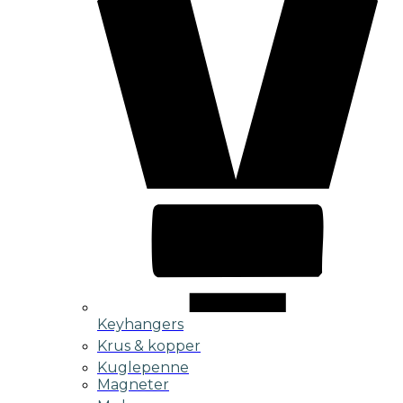
Keyhangers
Krus & kopper
Kuglepenne
Magneter