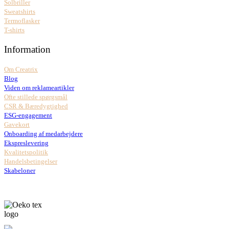
Solbriller
Sweatshirts
Termoflasker
T-shirts
Information
Om Creatrix
Blog
Viden om reklameartikler
Ofte stillede spørgsmål
CSR & Bæredygtighed
ESG-engagement
Gavekort
Onboarding af medarbejdere
Ekspreslevering
Kvalitetspolitik
Handelsbetingelser
Skabeloner