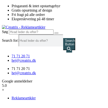
Videre
Prisgaranti & intet opstartsgebyr
til
Gratis opsætning af design
indhold
Fri fragt på alle ordrer
Ekspreslevering på 48 timer
Søg
Search for:
Search
Button
71 71 20 71
hej@creatrix.dk
71 71 20 71
hej@creatrix.dk
Google anmeldelser
5.0
×
Reklameartikler