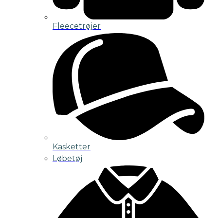
Fleecetrøjer
Kasketter
Løbetøj