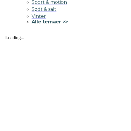
Sport & motion
Sødt & salt
Vinter
Alle temaer >>
Loading...