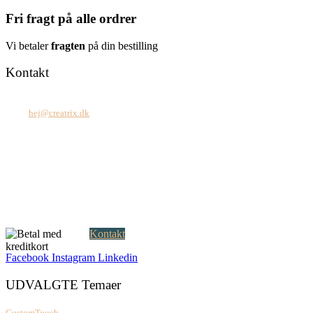
Fri fragt på alle ordrer
Vi betaler
fragten
på din bestilling
Kontakt
Tel: +45 7171 2071
Mail:
hej@creatrix.dk
Creatrix ApS
Falkoner Allé 1, 3.
DK-2000 Frederiksberg
CVR: 37 79 59 68
Åbningstider:
Mandag – fredag: 08.00 – 17.00
Kontakt
Facebook
Instagram
Linkedin
UDVALGTE Temaer
CustomTouch