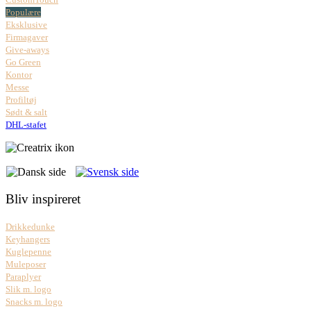
Populære
Eksklusive
Firmagaver
Give-aways
Go Green
Kontor
Messe
Profiltøj
Sødt & salt
DHL-stafet
Bliv inspireret
Drikkedunke
Keyhangers
Kuglepenne
Muleposer
Paraplyer
Slik m. logo
Snacks m. logo