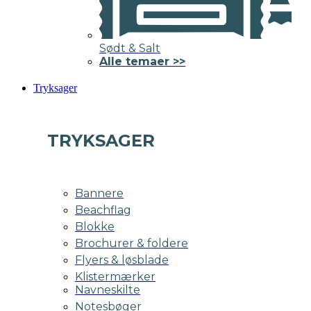
Sødt & Salt
Alle temaer >>
Tryksager
TRYKSAGER
Bannere
Beachflag
Blokke
Brochurer & foldere
Flyers & løsblade
Klistermærker
Navneskilte
Notesbøger