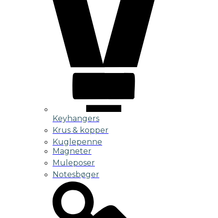
Keyhangers
Krus & kopper
Kuglepenne
Magneter
Muleposer
Notesbøger