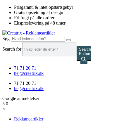
Videre
Prisgaranti & intet opstartsgebyr
til
Gratis opsætning af design
indhold
Fri fragt på alle ordrer
Ekspreslevering på 48 timer
Søg
Search for:
Search
Button
71 71 20 71
hej@creatrix.dk
71 71 20 71
hej@creatrix.dk
Google anmeldelser
5.0
×
Reklameartikler