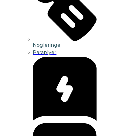
Nøgleringe
Paraplyer