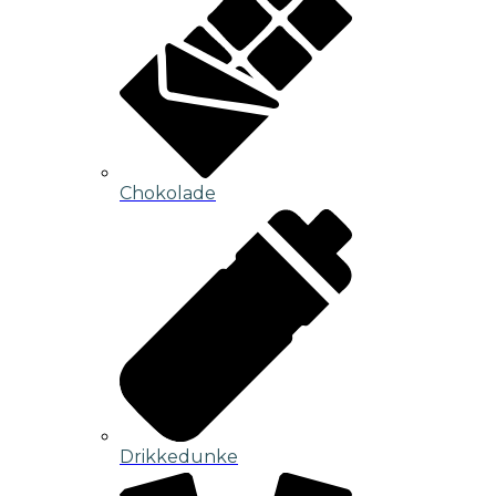
Chokolade
Drikkedunke