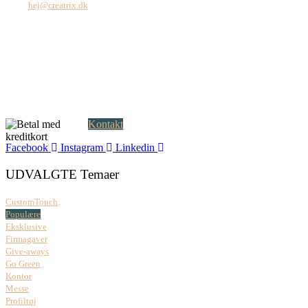
Mail:
hej@creatrix.dk
Creatrix ApS
Falkoner Allé 1, 3.
DK-2000 Frederiksberg
CVR: 37 79 59 68
Åbningstider:
Mandag – fredag: 08.00 – 17.00
Kontakt
Facebook
Instagram
Linkedin
UDVALGTE Temaer
CustomTouch
Populære
Eksklusive
Firmagaver
Give-aways
Go Green
Kontor
Messe
Profiltøj