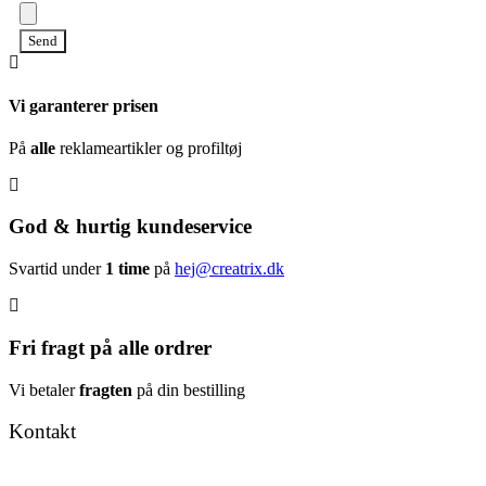
Send
Vi garanterer prisen
På
alle
reklameartikler og profiltøj
God & hurtig kundeservice
Svartid under
1 time
på
hej@creatrix.dk
Fri fragt på alle ordrer
Vi betaler
fragten
på din bestilling
Kontakt
Tel: +45 7171 2071