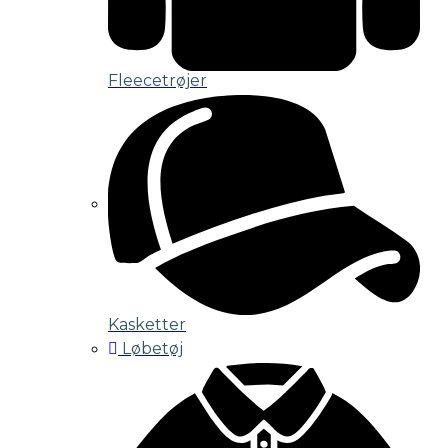
Fleecetrøjer
Kasketter
Løbetøj