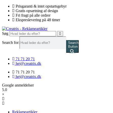
Videre
Prisgaranti & intet opstartsgebyr
til
Gratis opsætning af design
indhold
Fri fragt på alle ordrer
Ekspreslevering på 48 timer
Søg
Search for:
Search
Button
71 71 20 71
hej@creatrix.dk
71 71 20 71
hej@creatrix.dk
Google anmeldelser
5.0
×
Reklameartikler