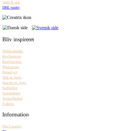
Sødt & salt
DHL-stafet
Bliv inspireret
Drikkedunke
Keyhangers
Kuglepenne
Muleposer
Paraplyer
Slik m. logo
Snacks m. logo
Solbriller
Sweatshirts
Termoflasker
T-shirts
Information
Om Creatrix