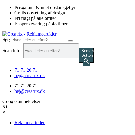
Videre
Prisgaranti & intet opstartsgebyr
til
Gratis opsætning af design
indhold
Fri fragt på alle ordrer
Ekspreslevering på 48 timer
Søg
Search for:
Search
Button
71 71 20 71
hej@creatrix.dk
71 71 20 71
hej@creatrix.dk
Google anmeldelser
5.0
×
Reklameartikler