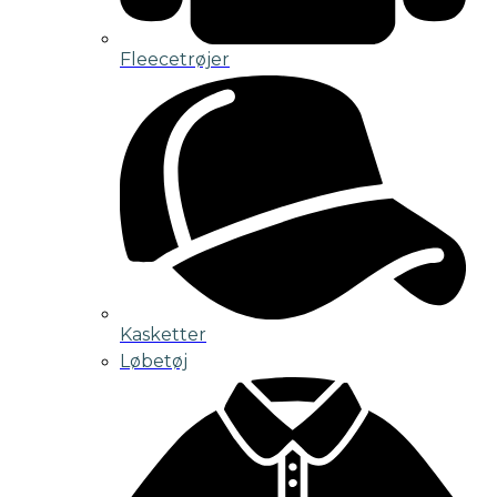
Fleecetrøjer
Kasketter
Løbetøj