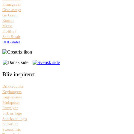
Firmagaver
Give-aways
Go Green
Kontor
Messe
Profiltøj
Sødt & salt
DHL-stafet
Bliv inspireret
Drikkedunke
Keyhangers
Kuglepenne
Muleposer
Paraplyer
Slik m. logo
Snacks m. logo
Solbriller
Sweatshirts