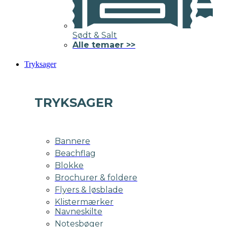
Sødt & Salt
Alle temaer >>
Tryksager
TRYKSAGER
Bannere
Beachflag
Blokke
Brochurer & foldere
Flyers & løsblade
Klistermærker
Navneskilte
Notesbøger