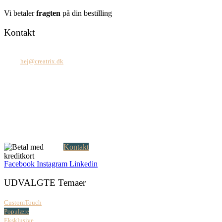
Vi betaler
fragten
på din bestilling
Kontakt
Tel: +45 7171 2071
Mail:
hej@creatrix.dk
Creatrix ApS
Falkoner Allé 1, 3.
DK-2000 Frederiksberg
CVR: 37 79 59 68
Åbningstider:
Mandag – fredag: 08.00 – 17.00
Kontakt
Facebook
Instagram
Linkedin
UDVALGTE Temaer
CustomTouch
Populære
Eksklusive