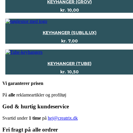
KEYHANGER (GROV)
kr.
10,00
KEYHANGER (SUBLILUX)
kr.
7,00
KEYHANGER (TUBE)
kr.
10,50
Vi garanterer prisen
På
alle
reklameartikler og profiltøj
God & hurtig kundeservice
Svartid under
1 time
på
hej@creatrix.dk
Fri fragt på alle ordrer