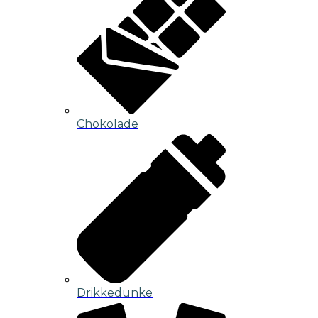
Chokolade
Drikkedunke