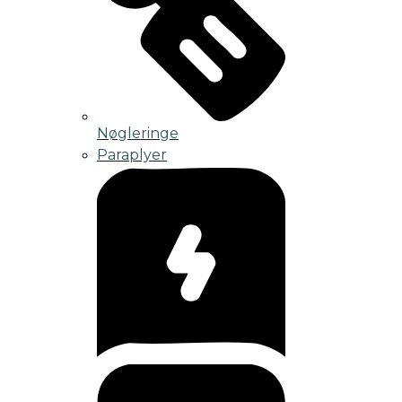
Nøgleringe
Paraplyer