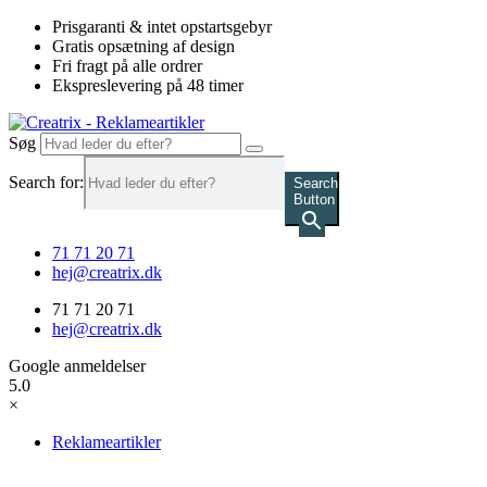
Videre
Prisgaranti & intet opstartsgebyr
til
Gratis opsætning af design
indhold
Fri fragt på alle ordrer
Ekspreslevering på 48 timer
Søg
Search for:
Search
Button
71 71 20 71
hej@creatrix.dk
71 71 20 71
hej@creatrix.dk
Google anmeldelser
5.0
×
Reklameartikler