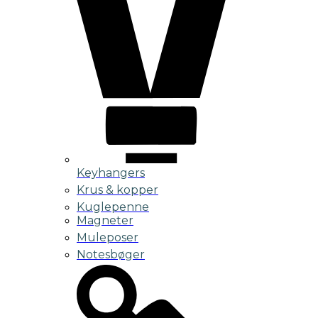
Keyhangers
Krus & kopper
Kuglepenne
Magneter
Muleposer
Notesbøger