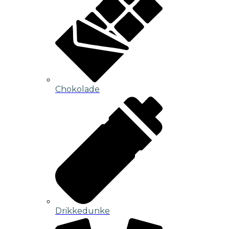
Chokolade
Drikkedunke