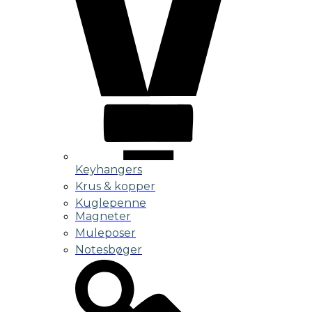
Keyhangers
Krus & kopper
Kuglepenne
Magneter
Muleposer
Notesbøger