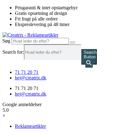
Videre
Prisgaranti & intet opstartsgebyr
til
Gratis opsætning af design
indhold
Fri fragt på alle ordrer
Ekspreslevering på 48 timer
Søg
Search for:
Search
Button
71 71 20 71
hej@creatrix.dk
71 71 20 71
hej@creatrix.dk
Google anmeldelser
5.0
×
Reklameartikler