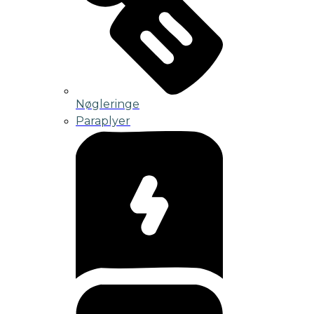
Nøgleringe
Paraplyer