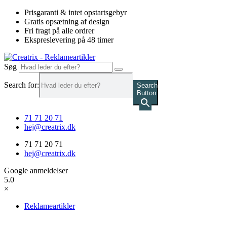
Videre
Prisgaranti & intet opstartsgebyr
til
Gratis opsætning af design
indhold
Fri fragt på alle ordrer
Ekspreslevering på 48 timer
Søg
Search for:
Search
Button
71 71 20 71
hej@creatrix.dk
71 71 20 71
hej@creatrix.dk
Google anmeldelser
5.0
×
Reklameartikler