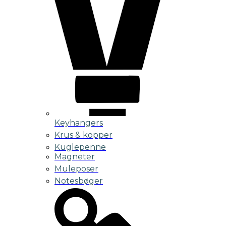
Keyhangers
Krus & kopper
Kuglepenne
Magneter
Muleposer
Notesbøger