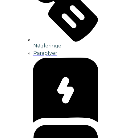
Nøgleringe
Paraplyer