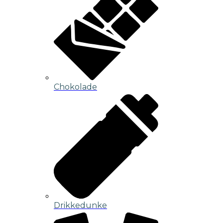
Chokolade
Drikkedunke