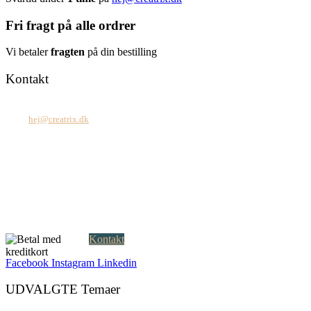
Fri fragt på alle ordrer
Vi betaler
fragten
på din bestilling
Kontakt
Tel: +45 7171 2071
Mail:
hej@creatrix.dk
Creatrix ApS
Falkoner Allé 1, 3.
DK-2000 Frederiksberg
CVR: 37 79 59 68
Åbningstider:
Mandag – fredag: 08.00 – 17.00
Kontakt
Facebook
Instagram
Linkedin
UDVALGTE Temaer