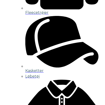
Fleecetrøjer
Kasketter
Løbetøj