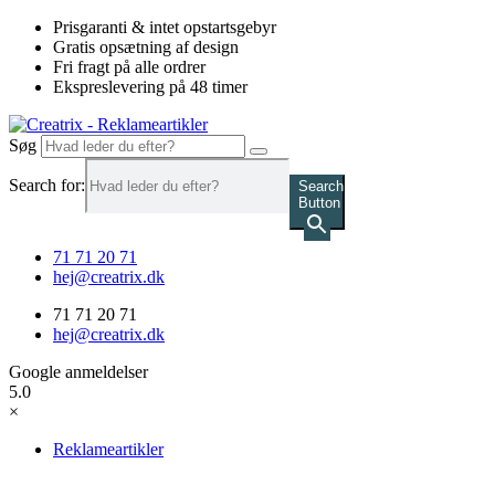
Videre
Prisgaranti & intet opstartsgebyr
til
Gratis opsætning af design
indhold
Fri fragt på alle ordrer
Ekspreslevering på 48 timer
Søg
Search for:
Search
Button
71 71 20 71
hej@creatrix.dk
71 71 20 71
hej@creatrix.dk
Google anmeldelser
5.0
×
Reklameartikler