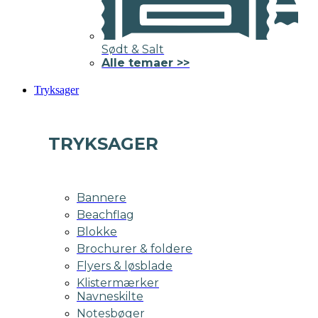
Sødt & Salt
Alle temaer >>
Tryksager
TRYKSAGER
Bannere
Beachflag
Blokke
Brochurer & foldere
Flyers & løsblade
Klistermærker
Navneskilte
Notesbøger