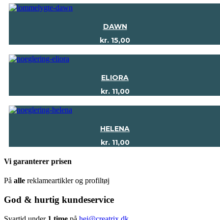
DAWN
kr.
15,00
ELIORA
kr.
11,00
HELENA
kr.
11,00
Vi garanterer prisen
På
alle
reklameartikler og profiltøj
God & hurtig kundeservice
Svartid under
1 time
på
hej@creatrix.dk