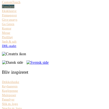
CustomTouch
Populære
Eksklusive
Firmagaver
Give-aways
Go Green
Kontor
Messe
Profiltøj
Sødt & salt
DHL-stafet
Bliv inspireret
Drikkedunke
Keyhangers
Kuglepenne
Muleposer
Paraplyer
Slik m. logo
Snacks m. logo