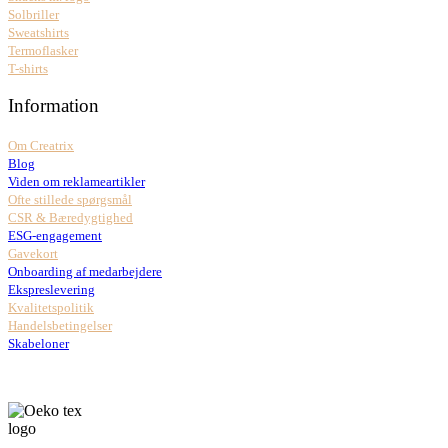
Solbriller
Sweatshirts
Termoflasker
T-shirts
Information
Om Creatrix
Blog
Viden om reklameartikler
Ofte stillede spørgsmål
CSR & Bæredygtighed
ESG-engagement
Gavekort
Onboarding af medarbejdere
Ekspreslevering
Kvalitetspolitik
Handelsbetingelser
Skabeloner