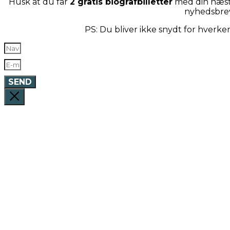
Husk at du får
2 gratis biografbilletter
med din næste
nyhedsbre
PS: Du bliver ikke snydt for hverk
SEND