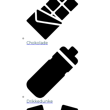
Chokolade
Drikkedunke