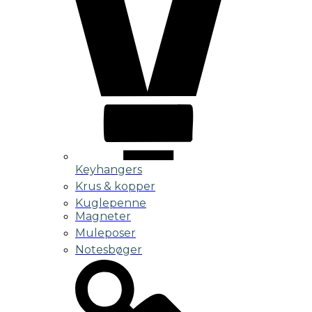
Keyhangers
Krus & kopper
Kuglepenne
Magneter
Muleposer
Notesbøger