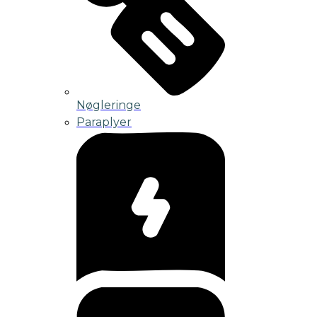
Nøgleringe
Paraplyer