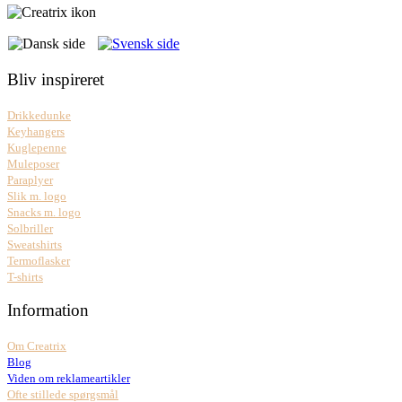
Bliv inspireret
Drikkedunke
Keyhangers
Kuglepenne
Muleposer
Paraplyer
Slik m. logo
Snacks m. logo
Solbriller
Sweatshirts
Termoflasker
T-shirts
Information
Om Creatrix
Blog
Viden om reklameartikler
Ofte stillede spørgsmål