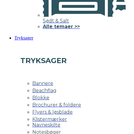
Sødt & Salt
Alle temaer >>
Tryksager
TRYKSAGER
Bannere
Beachflag
Blokke
Brochurer & foldere
Flyers & løsblade
Klistermærker
Navneskilte
Notesbøger