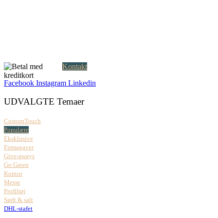
Falkoner Allé 1, 3.
DK-2000 Frederiksberg
CVR: 37 79 59 68
Åbningstider:
Mandag – fredag: 08.00 – 17.00
Kontakt
Facebook
Instagram
Linkedin
UDVALGTE Temaer
CustomTouch
Populære
Eksklusive
Firmagaver
Give-aways
Go Green
Kontor
Messe
Profiltøj
Sødt & salt
DHL-stafet