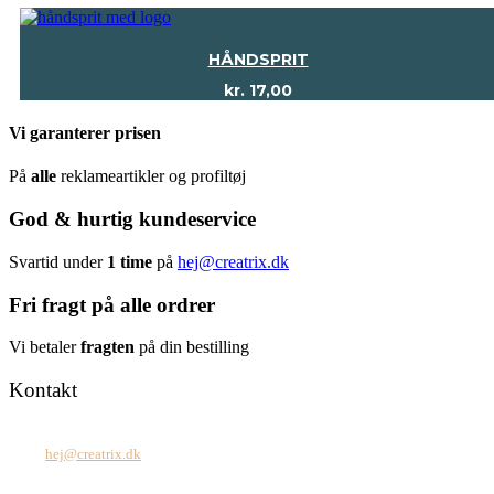
HÅNDSPRIT
kr.
17,00
Vi garanterer prisen
På
alle
reklameartikler og profiltøj
God & hurtig kundeservice
Svartid under
1 time
på
hej@creatrix.dk
Fri fragt på alle ordrer
Vi betaler
fragten
på din bestilling
Kontakt
Tel: +45 7171 2071
Mail:
hej@creatrix.dk
Creatrix ApS