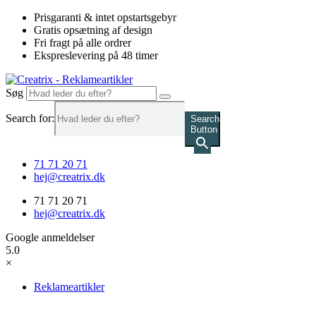
Videre
Prisgaranti & intet opstartsgebyr
til
Gratis opsætning af design
indhold
Fri fragt på alle ordrer
Ekspreslevering på 48 timer
Søg
Search for:
Search
Button
71 71 20 71
hej@creatrix.dk
71 71 20 71
hej@creatrix.dk
Google anmeldelser
5.0
×
Reklameartikler