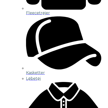
Fleecetrøjer
Kasketter
Løbetøj