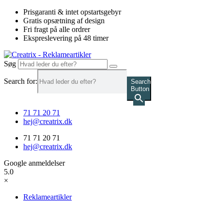
Videre
Prisgaranti & intet opstartsgebyr
til
Gratis opsætning af design
indhold
Fri fragt på alle ordrer
Ekspreslevering på 48 timer
Søg
Search for:
Search
Button
71 71 20 71
hej@creatrix.dk
71 71 20 71
hej@creatrix.dk
Google anmeldelser
5.0
×
Reklameartikler