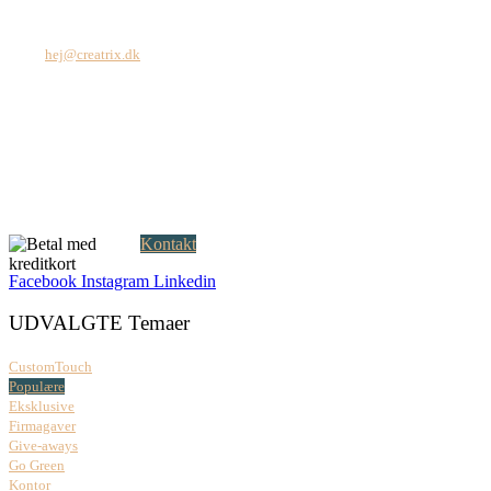
Tel: +45 7171 2071
Mail:
hej@creatrix.dk
Creatrix ApS
Falkoner Allé 1, 3.
DK-2000 Frederiksberg
CVR: 37 79 59 68
Åbningstider:
Mandag – fredag: 08.00 – 17.00
Kontakt
Facebook
Instagram
Linkedin
UDVALGTE Temaer
CustomTouch
Populære
Eksklusive
Firmagaver
Give-aways
Go Green
Kontor