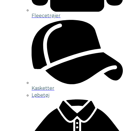
Fleecetrøjer
Kasketter
Løbetøj