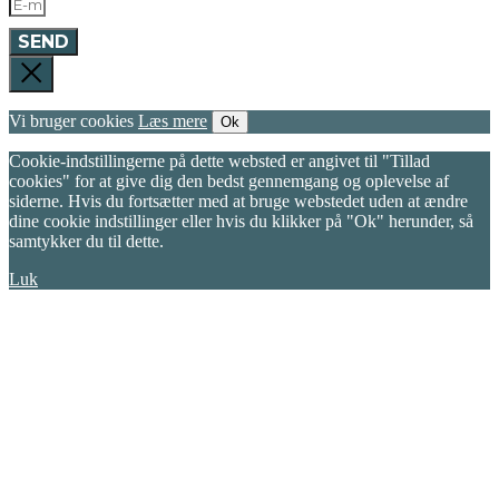
SEND
Vi bruger cookies
Læs mere
Ok
Cookie-indstillingerne på dette websted er angivet til "Tillad
cookies" for at give dig den bedst gennemgang og oplevelse af
siderne. Hvis du fortsætter med at bruge webstedet uden at ændre
dine cookie indstillinger eller hvis du klikker på "Ok" herunder, så
samtykker du til dette.
Luk