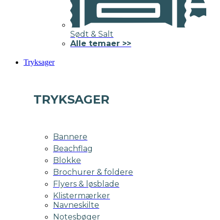
Sødt & Salt
Alle temaer >>
Tryksager
TRYKSAGER
Bannere
Beachflag
Blokke
Brochurer & foldere
Flyers & løsblade
Klistermærker
Navneskilte
Notesbøger