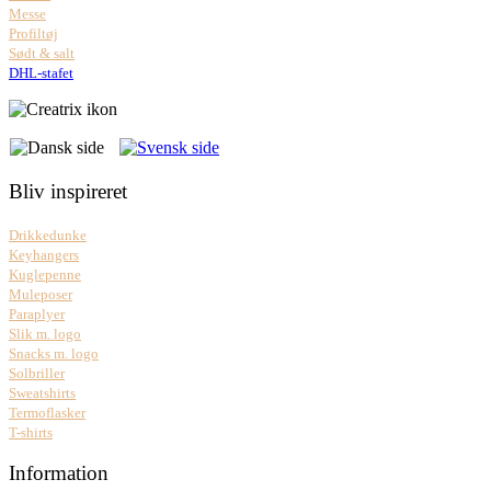
Messe
Profiltøj
Sødt & salt
DHL-stafet
Bliv inspireret
Drikkedunke
Keyhangers
Kuglepenne
Muleposer
Paraplyer
Slik m. logo
Snacks m. logo
Solbriller
Sweatshirts
Termoflasker
T-shirts
Information