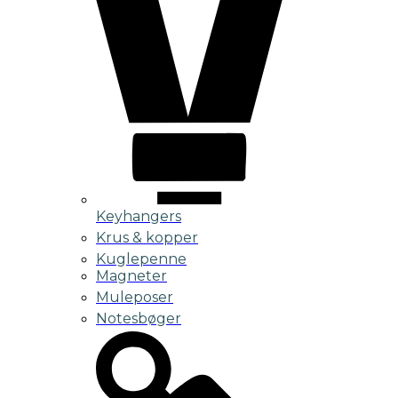
Keyhangers
Krus & kopper
Kuglepenne
Magneter
Muleposer
Notesbøger