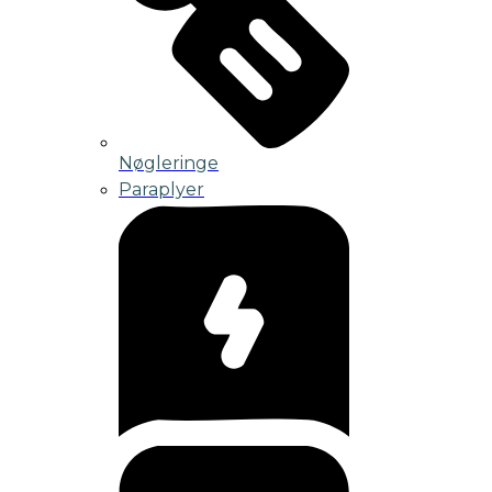
Nøgleringe
Paraplyer