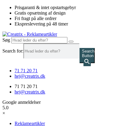
Videre
Prisgaranti & intet opstartsgebyr
til
Gratis opsætning af design
indhold
Fri fragt på alle ordrer
Ekspreslevering på 48 timer
Søg
Search for:
Search
Button
71 71 20 71
hej@creatrix.dk
71 71 20 71
hej@creatrix.dk
Google anmeldelser
5.0
×
Reklameartikler