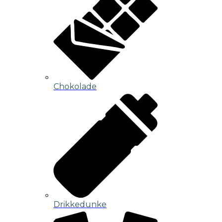
Chokolade
Drikkedunke