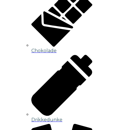
Chokolade
Drikkedunke