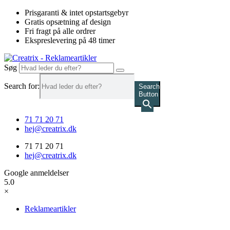
Videre
Prisgaranti & intet opstartsgebyr
til
Gratis opsætning af design
indhold
Fri fragt på alle ordrer
Ekspreslevering på 48 timer
Søg
Search for:
Search
Button
71 71 20 71
hej@creatrix.dk
71 71 20 71
hej@creatrix.dk
Google anmeldelser
5.0
×
Reklameartikler