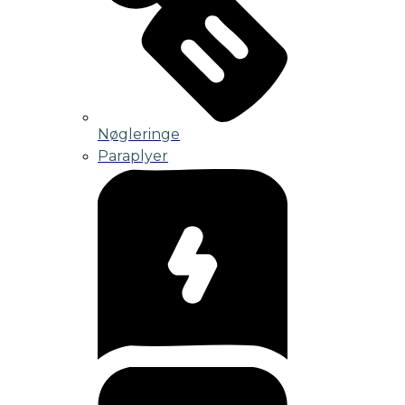
Nøgleringe
Paraplyer