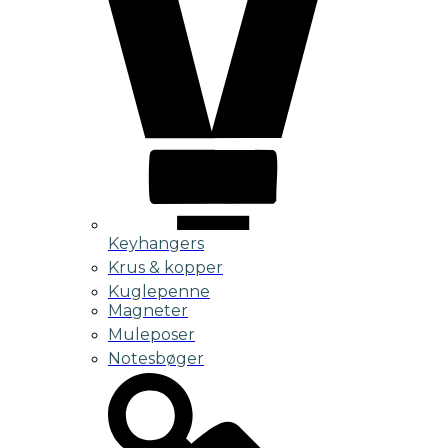
Keyhangers
Krus & kopper
Kuglepenne
Magneter
Muleposer
Notesbøger