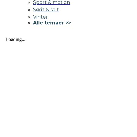
Sport & motion
Sødt & salt
Vinter
Alle temaer >>
Loading...