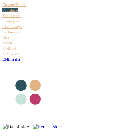
CustomTouch
Populære
Eksklusive
Firmagaver
Give-aways
Go Green
Kontor
Messe
Profiltøj
Sødt & salt
DHL-stafet