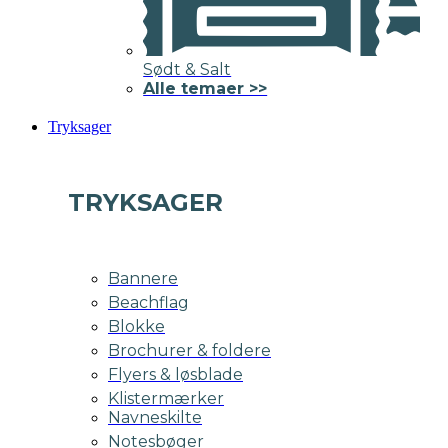
Sødt & Salt
Alle temaer >>
Tryksager
TRYKSAGER
Bannere
Beachflag
Blokke
Brochurer & foldere
Flyers & løsblade
Klistermærker
Navneskilte
Notesbøger