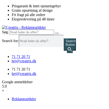
Videre
Prisgaranti & intet opstartsgebyr
til
Gratis opsætning af design
indhold
Fri fragt på alle ordrer
Ekspreslevering på 48 timer
Søg
Search for:
Search
Button
71 71 20 71
hej@creatrix.dk
71 71 20 71
hej@creatrix.dk
Google anmeldelser
5.0
×
Reklameartikler