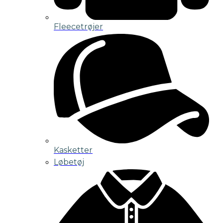
Fleecetrøjer
Kasketter
Løbetøj