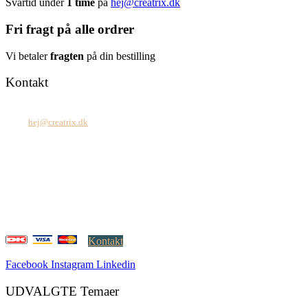
Svartid under
1 time
på
hej@creatrix.dk
Fri fragt på alle ordrer
Vi betaler
fragten
på din bestilling
Kontakt
Tel: +45 7171 2071
Mail:
hej@creatrix.dk
Creatrix ApS
Falkoner Allé 1, 3.
DK-2000 Frederiksberg
CVR: 37 79 59 68
Åbningstider:
Mandag – fredag: 08.00 – 17.00
Kontakt
Facebook
Instagram
Linkedin
UDVALGTE Temaer