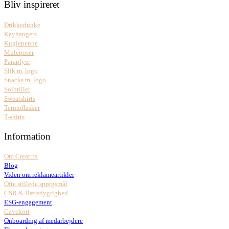
Bliv inspireret
Drikkedunke
Keyhangers
Kuglepenne
Muleposer
Paraplyer
Slik m. logo
Snacks m. logo
Solbriller
Sweatshirts
Termoflasker
T-shirts
Information
Om Creatrix
Blog
Viden om reklameartikler
Ofte stillede spørgsmål
CSR & Bæredygtighed
ESG-engagement
Gavekort
Onboarding af medarbejdere